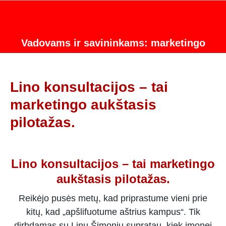
Vadovams ir savininkams: marketingo
strategijos konsultacijos.
Lino konsultacijos – tai
marketingo aukštasis
pilotažas.
Lino konsultacijos – tai marketingo
aukštasis pilotažas.
Reikėjo pusės metų, kad priprastume vieni prie
kitų, kad „apšlifuotume aštrius kampus“. Tik
dirbdamas su Linu Šimoniu supratau, kiek įmonei