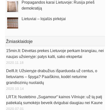
Propagandos karai Lietuvoje: Rusija prieš
demokratiją
Lietuviai – lojalūs pirkėjai
Žiniasklaidoje
15min.lt: Dėvėtas prekes Lietuvoje perkam brangiau, nei
naujas užsienyje: patys kalti, sako ekspertai
2020.11.18
Delfi.lt: Užsienyje drabužius išparduoda už centus, o
lietuviams – špyga? Paaiškino, kodėl neturime
grandiozinių nuolaidų
2020.10.14
LRT.lt: Nustebino „Sugamour“ kainos Vilniuje: už tą patį
patiekalą sumokėjo beveik dvigubai daugiau nei Kaune
2020.07.01