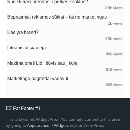
Kuo skiriasi brendas ir prekės ženklas?
2.8k views
Beprasmiai reklamos šūkiai – tai ne marketingas
2k views
Kas yra brand?
0.9k views
Lituanistai siautėja
896 views
Maxima prieš Lidl: šūvis sau į koją
818 views
Marketingo pagrindai vadovui
668 views
EZ Fat Footer #1
This is Dynamik Widget Area. You can add content to this area
by going to
Appearance > Widgets
in your WordPress