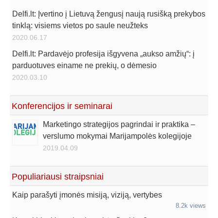
Delfi.lt: Įvertino į Lietuvą žengusį naują rusišką prekybos
tinklą: visiems vietos po saule neužteks
2020.06.17
Delfi.lt: Pardavėjo profesija išgyvena „aukso amžių“: į
parduotuves einame ne prekių, o dėmesio
2020.03.10
Konferencijos ir seminarai
Marketingo strategijos pagrindai ir praktika –
verslumo mokymai Marijampolės kolegijoje
2019.04.09
Populiariausi straipsniai
Kaip parašyti įmonės misiją, viziją, vertybes
8.2k views