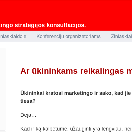
ngo strategijos konsultacijos.
iniasklaidoje
Konferencijų organizatoriams
Žiniaskla
Ar ūkininkams reikalingas 
Ūkininkai kratosi marketingo ir sako, kad jie 
tiesa?
Deja…
Kad ir ką kalbėtume, užauginti yra lengviau, nei