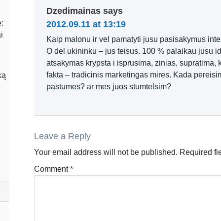
Dzedimainas
says
:
2012.09.11 at 13:19
i
Kaip malonu ir vel pamatyti jusu pasisakymus inter
O del ukininku – jus teisus. 100 % palaikau jusu 
atsakymas krypsta i isprusima, zinias, supratima, 
fakta – tradicinis marketingas mires. Kada pereis
ką
pastumes? ar mes juos stumtelsim?
Leave a Reply
Your email address will not be published.
Required fi
Comment
*