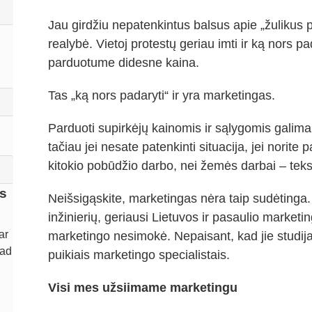
Jau girdžiu nepatenkintus balsus apie „žulikus p
realybė. Vietoj protestų geriau imti ir ką nors 
parduotume didesne kaina.
Tas „ką nors padaryti“ ir yra marketingas.
Parduoti supirkėjų kainomis ir sąlygomis galima, 
tačiau jei nesate patenkinti situacija, jei norite p
kitokio pobūdžio darbo, nei žemės darbai – teks d
ti
s
Neišsigąskite, marketingas nėra taip sudėtinga. 
inžinierių, geriausi Lietuvos ir pasaulio marketi
ar
u
marketingo nesimokė. Nepaisant, kad jie studijav
kad
ai
puikiais marketingo specialistais.
.
ą
Visi mes užsiimame marketingu