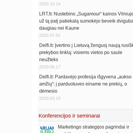
2020.10.14
LRT.lt: Nustebino „Sugamour“ kainos Vilniuje
už tą patį patiekalą sumokėjo beveik dviguba
daugiau nei Kaune
2020.07.01
Delfi.lt: Įvertino į Lietuvą žengusį naują rusiš
prekybos tinklą: visiems vietos po saule
neužteks
2020.06.17
Delfi.lt: Pardavėjo profesija išgyvena „aukso
amžių“: į parduotuves einame ne prekių, o
dėmesio
2020.03.10
Konferencijos ir seminarai
Marketingo strategijos pagrindai ir