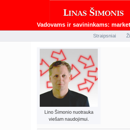
Vadovams ir savininkams: marketi
Straipsniai
Ž
Lino Šimonio nuotrauka
viešam naudojimui.