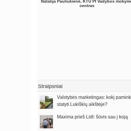
Natalija Pauliukienė, KTU PI Vadybos mokym
tinkamą veiksmų planą bei pateiktą aiškią
centras
veiklos strategiją. Lino konsultacijos mūsų
įmonei padėjo stiprų pamatą, siekiant
įgyvendinti užsibrėžtus tikslus, paskatino
tobulėti tiek asmeniškai, tiek visą įmonę.
Darius Igaris, Geralda Decor direktorius
Straipsniai
Valstybės marketingas: kokį pamink
statyti Lukiškių aikštėje?
Maxima prieš Lidl: šūvis sau į koją