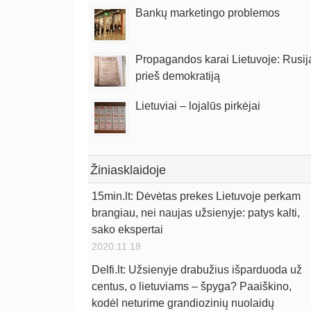
Bankų marketingo problemos
Propagandos karai Lietuvoje: Rusij
prieš demokratiją
Lietuviai – lojalūs pirkėjai
Žiniasklaidoje
15min.lt: Dėvėtas prekes Lietuvoje perkam
brangiau, nei naujas užsienyje: patys kalti,
sako ekspertai
2020.11.18
Delfi.lt: Užsienyje drabužius išparduoda už
centus, o lietuviams – špyga? Paaiškino,
kodėl neturime grandiozinių nuolaidų