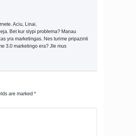
nete. Aciu, Linai.
ideja. Bet kur slypi problema? Manau
kas yra marketingas. Nes turime pripazinti
ime 3.0 marketingo era? JIe mus
elds are marked
*