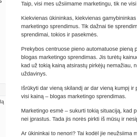
o
Taip, visi mes užsiimame marketingu, tik ne vis
Kiekvienas ūkininkas, kiekvienas gamybininkas
marketingo sprendimus. Tik dažnai tie sprendim
sprendimai, tokios ir pasekmės.
Prekybos centruose pieno automatuose pieną par
blogas marketingo sprendimas. Jis turėtų kainuoti
kad už tokią kainą atsirastų pirkėjų nemažiau, n
uždavinys.
Išrūkyti dar vieną skilandį ar dar vieną kumpį ir 
visi kainą – blogas marketingo sprendimas.
lą
Marketingo esmė – sukurti tokią situaciją, kad p
nei įprastus. Tada jis norės pirkti iš mūsų ir n
Ar ūkininkai to nenori? Tai kodėl jie neužsiima