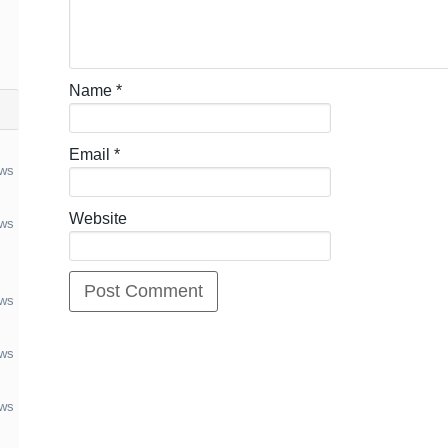
Name
*
Email
*
ews
Website
ews
ews
ews
ews