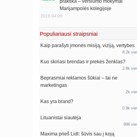
praktika – verslumo mokymai
Marijampolės kolegijoje
2019.04.09
Populiariausi straipsniai
Kaip parašyti įmonės misiją, viziją, vertybes
8.2k vi
Kuo skiriasi brendas ir prekės ženklas?
2.8k vi
Beprasmiai reklamos šūkiai – tai ne
marketingas
2k vi
Kas yra brand?
0.9k vi
Lituanistai siautėja
896 vi
Maxima prieš Lidl: šūvis sau į koją