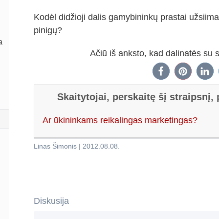
Kodėl didžioji dalis gamybininkų prastai užsii
pinigų?
a
Ačiū iš anksto, kad dalinatės su
Skaitytojai, perskaitę šį straipsnį,
Ar ūkininkams reikalingas marketingas?
Linas Šimonis
|
2012.08.08
.
Diskusija