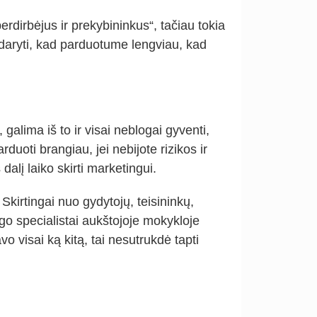
erdirbėjus ir prekybininkus“, tačiau tokia
padaryti, kad parduotume lengviau, kad
galima iš to ir visai neblogai gyventi,
arduoti brangiau, jei nebijote rizikos ir
alį laiko skirti marketingui.
Skirtingai nuo gydytojų, teisininkų,
ngo specialistai aukštojoje mokykloje
o visai ką kitą, tai nesutrukdė tapti