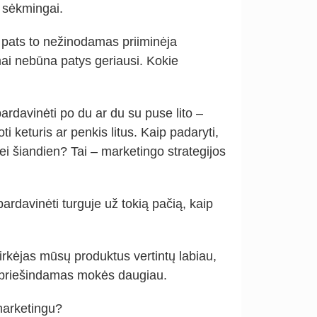
i sėkmingai.
 pats to nežinodamas priiminėja
ai nebūna patys geriausi. Kokie
davinėti po du ar du su puse lito –
 keturis ar penkis litus. Kaip padaryti,
ei šiandien? Tai – marketingo strategijos
pardavinėti turguje už tokią pačią, kaip
irkėjas mūsų produktus vertintų labiau,
esipriešindamas mokės daugiau.
 marketingu?