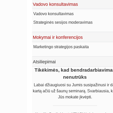
Vadovo konsultavimas
Vadovo konsultavimas
Strateginės sesijos moderavimas
Mokymai ir konferencijos
Marketingo strategijos paskaita
Atsiliepimai
Gaila, kad per vėlai pradėjome dirb
Tikėkimės, kad bendradarbiavima
su Linu Šimoniu
nenutrūks
Labai džiaugiuosi su Jumis susipažinusi ir d
Gaila, kad per vėlai pradėjome dirbti su Lin
kartą ačiū už šaunų seminarą. Svarbiausia, 
Šimoniu. Kol dirbome patys, uždirbome žymi
mažiau, negu būtume uždirbę su jo pagalba
Jūs mokate įkvėpti.
Norime pelnytai pagirti Liną už sugebėjim
įsigilinti ir suvokti įmonės problemas, už