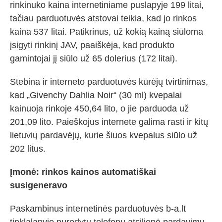
rinkinuko kaina internetiniame puslapyje 199 litai,
tačiau parduotuvės atstovai teikia, kad jo rinkos
kaina 537 litai. Patikrinus, už kokią kainą siūloma
įsigyti rinkinį JAV, paaiškėja, kad produkto
gamintojai jį siūlo už 65 dolerius (172 litai).
Stebina ir interneto parduotuvės kūrėjų tvirtinimas,
kad „Givenchy Dahlia Noir“ (30 ml) kvepalai
kainuoja rinkoje 450,64 lito, o jie parduoda už
201,09 lito. Paieškojus internete galima rasti ir kitų
lietuvių pardavėjų, kurie šiuos kvepalus siūlo už
202 litus.
Įmonė: rinkos kainos automatiškai
susigeneravo
Paskambinus internetinės parduotuvės b-a.lt