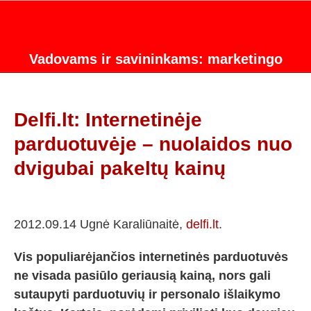
Vadovams ir savininkams: marketingo
strategijos konsultacijos.
Delfi.lt: Internetinėje
parduotuvėje – nuolaidos nuo
dvigubai pakeltų kainų
2012.09.14 Ugnė Karaliūnaitė,
delfi.lt
.
Vis populiarėjančios internetinės parduotuvės
ne visada pasiūlo geriausią kainą, nors gali
sutaupyti parduotuvių ir personalo išlaikymo