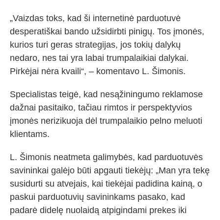
„Vaizdas toks, kad ši internetinė parduotuvė
desperatiškai bando užsidirbti pinigų. Tos įmonės,
kurios turi geras strategijas, jos tokių dalykų
nedaro, nes tai yra labai trumpalaikiai dalykai.
Pirkėjai nėra kvaili“, – komentavo L. Šimonis.
Specialistas teigė, kad nesąžiningumo reklamose
dažnai pasitaiko, tačiau rimtos ir perspektyvios
įmonės nerizikuoja dėl trumpalaikio pelno meluoti
klientams.
L. Šimonis neatmeta galimybės, kad parduotuvės
savininkai galėjo būti apgauti tiekėjų: „Man yra tekę
susidurti su atvejais, kai tiekėjai padidina kainą, o
paskui parduotuvių savininkams pasako, kad
padarė didelę nuolaidą atpigindami prekes iki