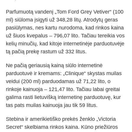
Parfumuotą vandenį „Tom Ford Grey Vetiver“ (100
ml) siūloma įsigyti už 348,28 litų. Atrodytų geras
pasiūlymas, nes kartu nurodoma, kad rinkos kaina
už šiuos kvepalus – 796,07 lito. Tačiau tereikia vos
kelių minučių, kad kitoje internetinėje parduotuvėje
tą pačią prekę rastum už 332 litus.
Ne pačią geriausią kainą siūlo internetinė
parduotuvė ir kremams: „Clinique“ skystas muilas
veidui (200 ml) parduodamas už 71,22 lito, o
rinkoje kainuoja – 121,47 lito. Tačiau labai greitai
galima rasti lietuvišką internetinę parduotuvę, kur
tas pats muilas kainuoja jau tik 59 litus.
Stebina ir amerikietiško prekės ženklo „Victoria
Secret“ skelbiama rinkos kaina. Kūno priežiūros