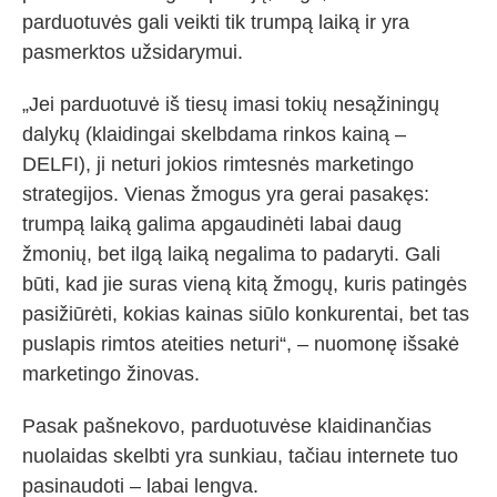
parduotuvės gali veikti tik trumpą laiką ir yra
pasmerktos užsidarymui.
„Jei parduotuvė iš tiesų imasi tokių nesąžiningų
dalykų (klaidingai skelbdama rinkos kainą –
DELFI), ji neturi jokios rimtesnės marketingo
strategijos. Vienas žmogus yra gerai pasakęs:
trumpą laiką galima apgaudinėti labai daug
žmonių, bet ilgą laiką negalima to padaryti. Gali
būti, kad jie suras vieną kitą žmogų, kuris patingės
pasižiūrėti, kokias kainas siūlo konkurentai, bet tas
puslapis rimtos ateities neturi“, – nuomonę išsakė
marketingo žinovas.
Pasak pašnekovo, parduotuvėse klaidinančias
nuolaidas skelbti yra sunkiau, tačiau internete tuo
pasinaudoti – labai lengva.