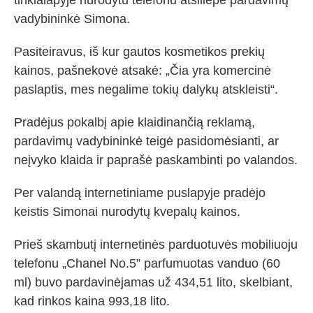
tinklalapyje nurodytu telefonu atsiliepė pardavimų
vadybininkė Simona.
Pasiteiravus, iš kur gautos kosmetikos prekių
kainos, pašnekovė atsakė: „Čia yra komercinė
paslaptis, mes negalime tokių dalykų atskleisti“.
Pradėjus pokalbį apie klaidinančią reklamą,
pardavimų vadybininkė teigė pasidomėsianti, ar
neįvyko klaida ir paprašė paskambinti po valandos.
Per valandą internetiniame puslapyje pradėjo
keistis Simonai nurodytų kvepalų kainos.
Prieš skambutį internetinės parduotuvės mobiliuoju
telefonu „Chanel No.5” parfumuotas vanduo (60
ml) buvo pardavinėjamas už 434,51 lito, skelbiant,
kad rinkos kaina 993,18 lito.