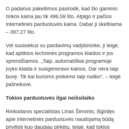
O padarius pakeitimus pasirodė, kad šio gaminio
rinkos kaina jau tik 496,59 lito. Atpigo ir pačios
internetinės parduotuvės kaina. Dabar ji skelbiama
– 397,27 lito.
Vėl susisiekus su pardavimų vadybininke, ji teigė,
kad aptiktos techninės programos klaidos ir jos
sprendžiamos. „Taip, automatiškai programoje
įvyko klaida ir susigeneravo kainos. Dar nėra taip
buvę. Tik kai kurioms prekėms taip nutiko“, – teigė
pašnekovė.
Tokios parduotuvės ilgai neišsilaiko
Rinkodaros specialistas Linas Šimonis, išgirdęs
apie internetinės parduotuvės naudojamą būdą
privilioti kuo daugiau pirkėjų, teigė, kad tokios