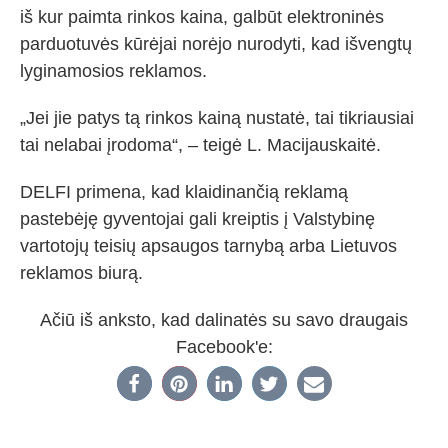
iš kur paimta rinkos kaina, galbūt elektroninės
parduotuvės kūrėjai norėjo nurodyti, kad išvengtų
lyginamosios reklamos.
„Jei jie patys tą rinkos kainą nustatė, tai tikriausiai
tai nelabai įrodoma“, – teigė L. Macijauskaitė.
DELFI primena, kad klaidinančią reklamą
pastebėję gyventojai gali kreiptis į Valstybinę
vartotojų teisių apsaugos tarnybą arba Lietuvos
reklamos biurą.
Ačiū iš anksto, kad dalinatės su savo draugais
Facebook'e: