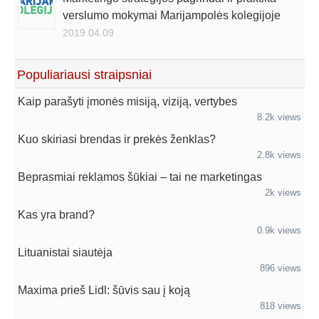
verslumo mokymai Marijampolės kolegijoje
2019.04.09
Populiariausi straipsniai
Kaip parašyti įmonės misiją, viziją, vertybes
8.2k views
Kuo skiriasi brendas ir prekės ženklas?
2.8k views
Beprasmiai reklamos šūkiai – tai ne marketingas
2k views
Kas yra brand?
0.9k views
Lituanistai siautėja
896 views
Maxima prieš Lidl: šūvis sau į koją
818 views