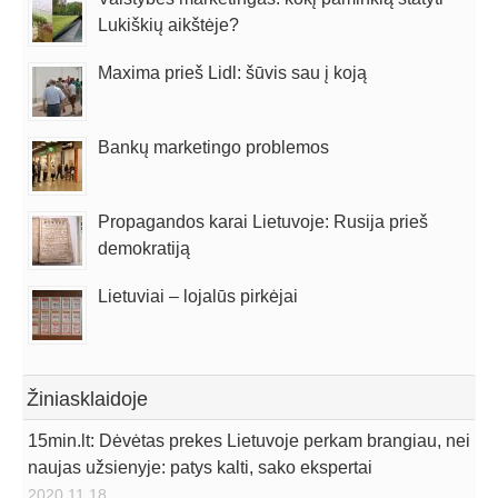
Lukiškių aikštėje?
Maxima prieš Lidl: šūvis sau į koją
Bankų marketingo problemos
Propagandos karai Lietuvoje: Rusija prieš
demokratiją
Lietuviai – lojalūs pirkėjai
Žiniasklaidoje
15min.lt: Dėvėtas prekes Lietuvoje perkam brangiau, nei
naujas užsienyje: patys kalti, sako ekspertai
2020.11.18