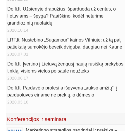
Delfi.lt: Užsienyje drabužius išparduoda už centus, o
lietuviams – špyga? Paaiškino, kodėl neturime
grandiozinių nuolaidų
2020.10.14
LRT.lt: Nustebino „Sugamour“ kainos Vilniuje: už tą patį
patiekalą sumokėjo beveik dvigubai daugiau nei Kaune
2020.07.01
Delfi.lt: Įvertino į Lietuvą žengusį naują rusišką prekybos
tinklą: visiems vietos po saule neužteks
2020.06.17
Delfi.lt: Pardavėjo profesija išgyvena „aukso amžių“: į
parduotuves einame ne prekių, o dėmesio
2020.03.10
Konferencijos ir seminarai
Marketingo strategijos pagrindai ir praktika –