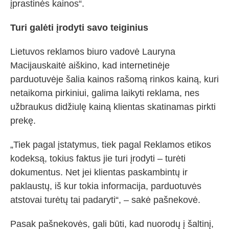
įprastinės kainos“.
Turi galėti įrodyti savo teiginius
Lietuvos reklamos biuro vadovė Lauryna
Macijauskaitė aiškino, kad internetinėje
parduotuvėje šalia kainos rašomą rinkos kainą, kuri
netaikoma pirkiniui, galima laikyti reklama, nes
užbraukus didžiulę kainą klientas skatinamas pirkti
prekę.
„Tiek pagal įstatymus, tiek pagal Reklamos etikos
kodeksą, tokius faktus jie turi įrodyti – turėti
dokumentus. Net jei klientas paskambintų ir
paklaustų, iš kur tokia informacija, parduotuvės
atstovai turėtų tai padaryti“, – sakė pašnekovė.
Pasak pašnekovės, gali būti, kad nuorodų į šaltinį,