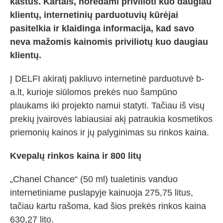
kaštus. Kartais, norėdami privilioti kuo daugiau
klientų, internetinių parduotuvių kūrėjai
pasitelkia ir klaidinga informacija, kad savo
neva mažomis kainomis priviliotų kuo daugiau
klientų.
Į DELFI akiratį pakliuvo internetinė parduotuvė b-
a.lt, kurioje siūlomos prekės nuo šampūno
plaukams iki projekto namui statyti. Tačiau iš visų
prekių įvairovės labiausiai akį patraukia kosmetikos
priemonių kainos ir jų palyginimas su rinkos kaina.
Kvepalų rinkos kaina ir 800 litų
„Chanel Chance“ (50 ml) tualetinis vanduo
internetiniame puslapyje kainuoja 275,75 litus,
tačiau kartu rašoma, kad šios prekės rinkos kaina
630,27 lito.