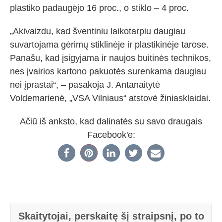
plastiko padaugėjo 16 proc., o stiklo – 4 proc.
„Akivaizdu, kad šventiniu laikotarpiu daugiau
suvartojama gėrimų stiklinėje ir plastikinėje tarose.
Panašu, kad įsigyjama ir naujos buitinės technikos,
nes įvairios kartono pakuotės surenkama daugiau
nei įprastai“, – pasakoja J. Antanaitytė
Voldemarienė, „VSA Vilniaus“ atstovė žiniasklaidai.
Ačiū iš anksto, kad dalinatės su savo draugais
Facebook'e:
Skaitytojai, perskaitę šį straipsnį, po to