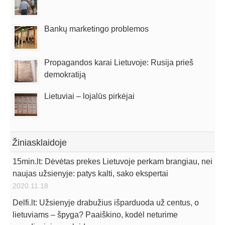
Bankų marketingo problemos
Propagandos karai Lietuvoje: Rusija prieš
demokratiją
Lietuviai – lojalūs pirkėjai
Žiniasklaidoje
15min.lt: Dėvėtas prekes Lietuvoje perkam brangiau, nei
naujas užsienyje: patys kalti, sako ekspertai
2020.11.18
Delfi.lt: Užsienyje drabužius išparduoda už centus, o
lietuviams – špyga? Paaiškino, kodėl neturime