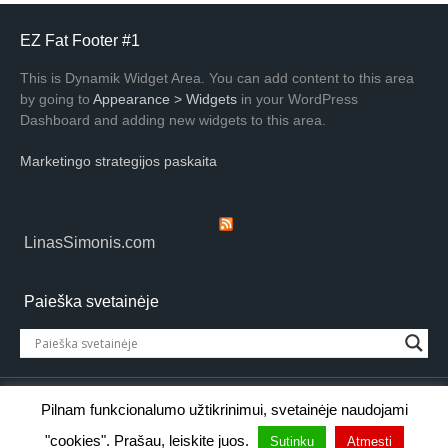
EZ Fat Footer #1
This is Dynamik Widget Area. You can add content to this area
by going to
Appearance > Widgets
in your WordPress
Dashboard and adding new widgets to this area.
Marketingo strategijos paskaita
LinasSimonis.com
Paieška svetainėje
© 1999–2026 Linas Šimonis
Pilnam funkcionalumo užtikrinimui, svetainėje naudojami
Terminalo g. 3, Kauno LEZ, LT-54469 Kaunas
"cookies". Prašau, leiskite juos.
Sutinku
Atmesti
Kopijuoti ir platinti be autoriaus raštiško sutikimo draudžiama.