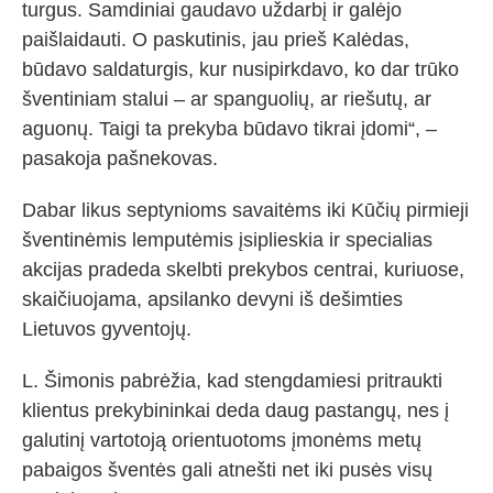
turgus. Samdiniai gaudavo uždarbį ir galėjo
paišlaidauti. O paskutinis, jau prieš Kalėdas,
būdavo saldaturgis, kur nusipirkdavo, ko dar trūko
šventiniam stalui – ar spanguolių, ar riešutų, ar
aguonų. Taigi ta prekyba būdavo tikrai įdomi“, –
pasakoja pašnekovas.
Dabar likus septynioms savaitėms iki Kūčių pirmieji
šventinėmis lemputėmis įsiplieskia ir specialias
akcijas pradeda skelbti prekybos centrai, kuriuose,
skaičiuojama, apsilanko devyni iš dešimties
Lietuvos gyventojų.
L. Šimonis pabrėžia, kad stengdamiesi pritraukti
klientus prekybininkai deda daug pastangų, nes į
galutinį vartotoją orientuotoms įmonėms metų
pabaigos šventės gali atnešti net iki pusės visų