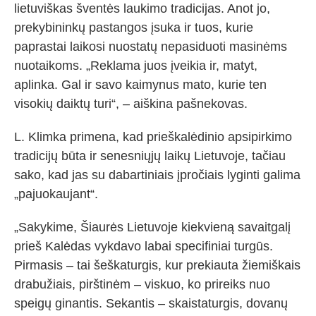
lietuviškas šventės laukimo tradicijas. Anot jo,
prekybininkų pastangos įsuka ir tuos, kurie
paprastai laikosi nuostatų nepasiduoti masinėms
nuotaikoms. „Reklama juos įveikia ir, matyt,
aplinka. Gal ir savo kaimynus mato, kurie ten
visokių daiktų turi“, – aiškina pašnekovas.
L. Klimka primena, kad prieškalėdinio apsipirkimo
tradicijų būta ir senesniųjų laikų Lietuvoje, tačiau
sako, kad jas su dabartiniais įpročiais lyginti galima
„pajuokaujant“.
„Sakykime, Šiaurės Lietuvoje kiekvieną savaitgalį
prieš Kalėdas vykdavo labai specifiniai turgūs.
Pirmasis – tai šeškaturgis, kur prekiauta žiemiškais
drabužiais, pirštinėm – viskuo, ko prireiks nuo
speigų ginantis. Sekantis – skaistaturgis, dovanų