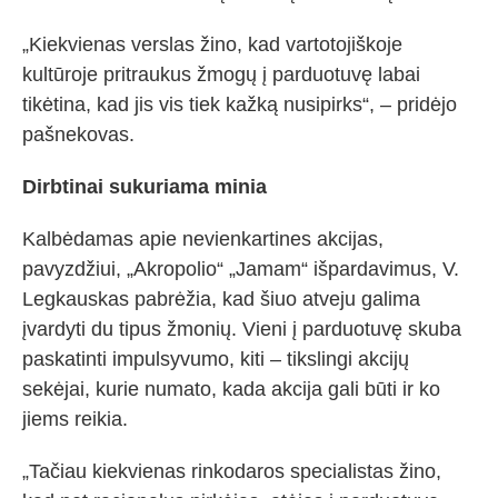
„Kiekvienas verslas žino, kad vartotojiškoje
kultūroje pritraukus žmogų į parduotuvę labai
tikėtina, kad jis vis tiek kažką nusipirks“, – pridėjo
pašnekovas.
Dirbtinai sukuriama minia
Kalbėdamas apie nevienkartines akcijas,
pavyzdžiui, „Akropolio“ „Jamam“ išpardavimus, V.
Legkauskas pabrėžia, kad šiuo atveju galima
įvardyti du tipus žmonių. Vieni į parduotuvę skuba
paskatinti impulsyvumo, kiti – tikslingi akcijų
sekėjai, kurie numato, kada akcija gali būti ir ko
jiems reikia.
„Tačiau kiekvienas rinkodaros specialistas žino,