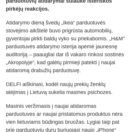
parduotuvių atidarymai sulaukė isteriškos
pirkėjų reakcijos.
Atidarymo dieną švedų „Ikea“ parduotuvės
stovėjimo aikštelė buvo prigrūsta automobilių,
gyventojai pirkti baldų vyko su priekabomis. „H&M”
parduotuvės atidarymo isterija apėmė jaunesnę
auditoriją – paaugliai dar iš vakaro rinkosi sostinės
„Akropolyje“, kad galėtų pirmieji patekti į naujai
atidaromą drabužių parduotuvę.
DELFI aiškinasi, kodėl naujų prekių ženklų
atėjimas į Lietuvą sukelia masines psichozes.
Masinis veržimasis į naujai atidaromas
parduotuves ar naujai pristatomus produktus nėra
vien lietuviams būdingas bruožas. Lygiai taip pat
prie parduotuvių durų buriuojasi naujo „iPhone“