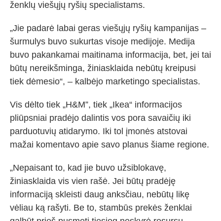
ženklų viešųjų ryšių specialistams.
„Jie padarė labai geras viešųjų ryšių kampanijas –
šurmulys buvo sukurtas visoje medijoje. Medija
buvo pakankamai maitinama informacija, bet, jei tai
būtų nereikšminga, žiniasklaida nebūtų kreipusi
tiek dėmesio“, – kalbėjo marketingo specialistas.
Vis dėlto tiek „H&M”, tiek „Ikea“ informacijos
pliūpsniai pradėjo dalintis vos pora savaičių iki
parduotuvių atidarymo. Iki tol įmonės atstovai
mažai komentavo apie savo planus šiame regione.
„Nepaisant to, kad jie buvo užsiblokavę,
žiniasklaida vis vien rašė. Jei būtų pradėję
informaciją skleisti daug anksčiau, nebūtų likę
vėliau ką rašyti. Be to, stambūs prekės ženklai