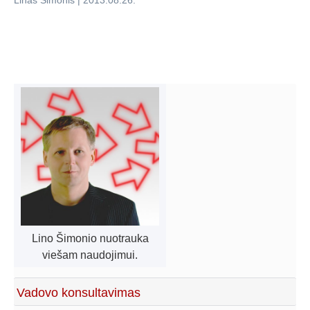
Linas Šimonis
|
2013.08.26
.
Lino Šimonio nuotrauka
viešam naudojimui.
Vadovo konsultavimas