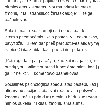
– intensyvi reklama, papildomos vertės pasiūlymas
pirmiesiems klientams. Norima pritraukti masę
žmonių ir tai ištransliuoti žiniasklaidoje“, – teigė
pašnekovas.
Sukelti masinį susidomėjimą įmonės bando ir
kitomis priemonėmis. Kaip pastebi V. Legkauskas,
pavyzdžiui, „Ikea“ dar prieš parduotuvės atidarymą
įsileido žiniasklaidą, kad „paerzintų“ pirkėjus.
„Kataloge taip pat parašyta, kad kainos galioja, kol
prekių yra. Galime suprasti ir paslėptą mintį, kad jų
gali ir nelikti“, – komentavo pašnekovas.
Socialinės psichologijos specialistas pastebi, kad į
atidarymo akcijas labiausiai reaguoja impulsyvūs
žmonės, tačiau prie durų dirbtiniu būdu sudarytos
minios sukelia ir likusių žmonių smalsumą.