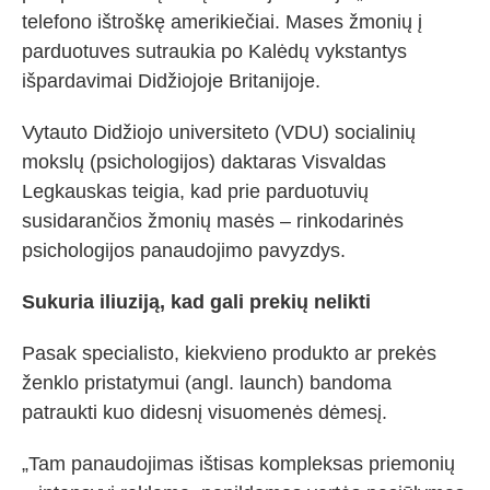
telefono ištroškę amerikiečiai. Mases žmonių į
parduotuves sutraukia po Kalėdų vykstantys
išpardavimai Didžiojoje Britanijoje.
Vytauto Didžiojo universiteto (VDU) socialinių
mokslų (psichologijos) daktaras Visvaldas
Legkauskas teigia, kad prie parduotuvių
susidarančios žmonių masės – rinkodarinės
psichologijos panaudojimo pavyzdys.
Sukuria iliuziją, kad gali prekių nelikti
Pasak specialisto, kiekvieno produkto ar prekės
ženklo pristatymui (angl. launch) bandoma
patraukti kuo didesnį visuomenės dėmesį.
„Tam panaudojimas ištisas kompleksas priemonių