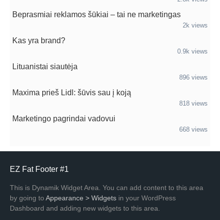
Beprasmiai reklamos šūkiai – tai ne marketingas
2k views
Kas yra brand?
0.9k views
Lituanistai siautėja
896 views
Maxima prieš Lidl: šūvis sau į koją
818 views
Marketingo pagrindai vadovui
668 views
EZ Fat Footer #1
This is Dynamik Widget Area. You can add content to this area
by going to
Appearance > Widgets
in your WordPress
Dashboard and adding new widgets to this area.