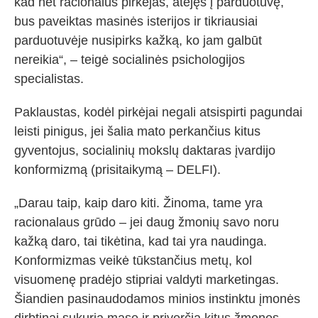
kad net racionalus pirkėjas, atėjęs į parduotuvę,
bus paveiktas masinės isterijos ir tikriausiai
parduotuvėje nusipirks kažką, ko jam galbūt
nereikia“, – teigė socialinės psichologijos
specialistas.
Paklaustas, kodėl pirkėjai negali atsispirti pagundai
leisti pinigus, jei šalia mato perkančius kitus
gyventojus, socialinių mokslų daktaras įvardijo
konformizmą (prisitaikymą – DELFI).
„Darau taip, kaip daro kiti. Žinoma, tame yra
racionalaus grūdo – jei daug žmonių savo noru
kažką daro, tai tikėtina, kad tai yra naudinga.
Konformizmas veikė tūkstančius metų, kol
visuomenę pradėjo stipriai valdyti marketingas.
Šiandien pasinaudodamos minios instinktu įmonės