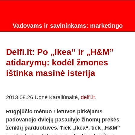
Vadovams ir savininkams: marketingo
strategijos konsultacijos.
Delfi.lt: Po „Ikea“ ir „H&M”
atidarymų: kodėl žmones
ištinka masinė isterija
2013.08.26 Ugnė Karaliūnaitė,
delfi.lt
.
Rugpjūčio mėnuo Lietuvos pirkėjams
padovanojo dviejų pasaulyje žinomų prekės
ženklų parduotuves. Tiek „Ikea“, tiek „H&M”