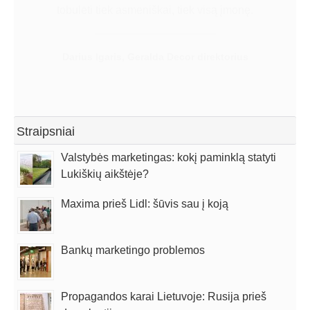
tobulėti tiek asmeniškai, tiek visą įmonę.
Darius Igaris, Geralda Decor direktorius
Straipsniai
Valstybės marketingas: kokį paminklą statyti
Lukiškių aikštėje?
Maxima prieš Lidl: šūvis sau į koją
Bankų marketingo problemos
Propagandos karai Lietuvoje: Rusija prieš