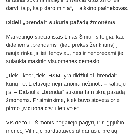
dirbtinai sukuria masę ir priverčia kitus žmones
daryti taip, kaip daro minia“, – aiškino pašnekovas.
Dideli „brendai“ sukuria pažadą žmonėms
Marketingo specialistas Linas Šimonis teigia, kad
dideliems „brendams“ (liet. prekės ženklams) į
naują rinką įsilieti lengviau, nes ir nenorėdami jie
sulaukia masinio visuomenės dėmesio.
„Tiek „Ikea“, tiek „H&M” yra didžiuliai „brendai“,
kurių net Lietuvoje neįmanoma nežinoti, – kalbėjo
jis. – Didžiuliai „brendai“ sukuria tam tikrą pažadą
žmonėms. Prisiminkime, kiek buvo stovėta prie
pirmo „McDonald’s“ Lietuvoje“.
Vis dėlto L. Šimonis negailėjo pagyrų ir rugpjūčio
mėnesį Vilniuje parduotuves atidariusių prekių