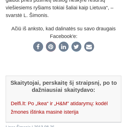
galbūt prieš pusmetį tiesiog neskyrė resursų
viešiesiems ryšiams tokiai šaliai kaip Lietuva“, –
svarstė L. Šimonis.
Ačiū iš anksto, kad dalinatės su savo draugais
Facebook'e:
Skaitytojai, perskaitę šį straipsnį, po to
dažniausiai skaitydavo:
Delfi.lt: Po „Ikea“ ir „H&M” atidarymų: kodėl
žmones ištinka masinė isterija