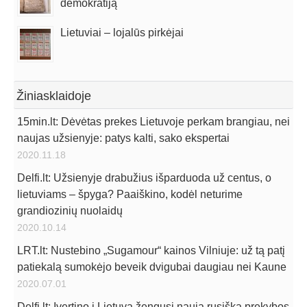
demokratiją
Lietuviai – lojalūs pirkėjai
Žiniasklaidoje
15min.lt: Dėvėtas prekes Lietuvoje perkam brangiau, nei
naujas užsienyje: patys kalti, sako ekspertai
2020.11.18
Delfi.lt: Užsienyje drabužius išparduoda už centus, o
lietuviams – špyga? Paaiškino, kodėl neturime
grandiozinių nuolaidų
2020.10.14
LRT.lt: Nustebino „Sugamour“ kainos Vilniuje: už tą patį
patiekalą sumokėjo beveik dvigubai daugiau nei Kaune
2020.07.01
Delfi.lt: Įvertino į Lietuvą žengusį naują rusišką prekybos