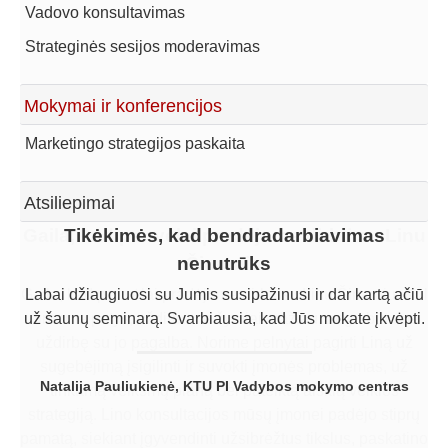
Vadovo konsultavimas
Strateginės sesijos moderavimas
Mokymai ir konferencijos
Marketingo strategijos paskaita
Atsiliepimai
Gaila, kad per vėlai pradėjome dirbti su Linu
Tikėkimės, kad bendradarbiavimas
nenutrūks
Šimoniu
Gaila, kad per vėlai pradėjome dirbti su Linu Šimoniu. Kol
Labai džiaugiuosi su Jumis susipažinusi ir dar kartą ačiū
už šaunų seminarą. Svarbiausia, kad Jūs mokate įkvėpti.
dirbome patys, uždirbome žymiai mažiau, negu būtume
uždirbę su jo pagalba. Norime pelnytai pagirti Liną už
sugebėjimą įsigilinti ir suvokti įmonės problemas, už
Natalija Pauliukienė, KTU PI Vadybos mokymo centras
tinkamą veiksmų planą bei pateiktą aiškią veiklos
strategiją. Lino konsultacijos mūsų įmonei padėjo stiprų
pamatą, siekiant įgyvendinti užsibrėžtus tikslus, paskatino