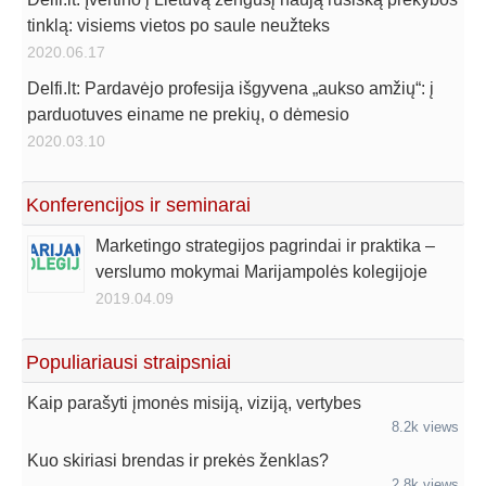
tinklą: visiems vietos po saule neužteks
2020.06.17
Delfi.lt: Pardavėjo profesija išgyvena „aukso amžių“: į
parduotuves einame ne prekių, o dėmesio
2020.03.10
Konferencijos ir seminarai
Marketingo strategijos pagrindai ir praktika –
verslumo mokymai Marijampolės kolegijoje
2019.04.09
Populiariausi straipsniai
Kaip parašyti įmonės misiją, viziją, vertybes
8.2k views
Kuo skiriasi brendas ir prekės ženklas?
2.8k views