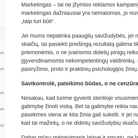
Marketingas – tai ne įžymios reklamos kampanijo
marketingas dažniausiai yra nematomas, jo rezult
„taip turi būti“.
Jei mums nepatinka paauglių savižudybės, jei n
skaičių, tai pasiekti priešingą rezultatą galima 
priemonėmis, o ne įvairiomis didelių pinigų rei
ews
įgyvendinamomis nekompetentingų valdininkų. Re
pasiryžimo, proto ir praktinių psichologijos žinių
ews
Savikontrolė, pateikimo būdas, o ne cenzūr
ews
Nesakau, kad turime gyventi sterilioje visuomen
galimybę žinoti viską. Bet ta galimybe reikia na
ews
pasekmes viena ar kita žinia gali sukelti. Ir jei
kad tai mažintų, o ne didintų savižudybių skaiči
ews
Dabar mūsų mėgavimasis laisve ir smurtu, ne lai