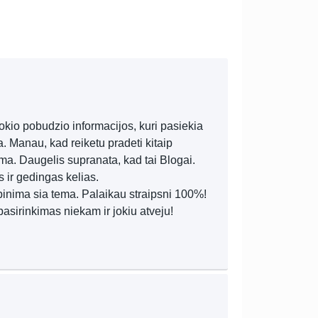
kio pobudzio informacijos, kuri pasiekia
. Manau, kad reiketu pradeti kitaip
oma. Daugelis supranata, kad tai Blogai.
s ir gedingas kelias.
upinima sia tema. Palaikau straipsni 100%!
asirinkimas niekam ir jokiu atveju!