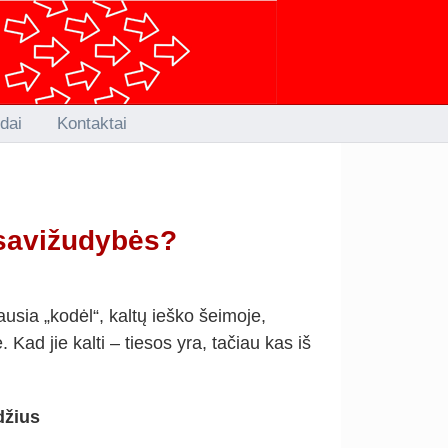
idai
Kontaktai
 savižudybės?
usia „kodėl“, kaltų ieško šeimoje,
Kad jie kalti – tiesos yra, tačiau kas iš
džius