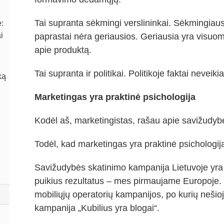
Tai supranta sėkmingi verslininkai. Sėkmingiaus
:
i
paprastai nėra geriausios. Geriausia yra visuom
apie produktą.
Tai supranta ir politikai. Politikoje faktai neve
ką
Marketingas yra praktinė psichologija
Kodėl aš, marketingistas, rašau apie savižudyb
Todėl, kad marketingas yra praktinė psichologij
Savižudybės skatinimo kampanija Lietuvoje yr
puikius rezultatus – mes pirmaujame Europoje. 
mobiliųjų operatorių kampanijos, po kurių nešioj
kampanija „Kubilius yra blogai“.