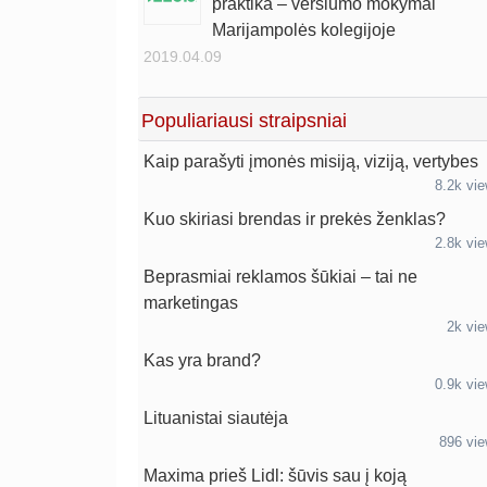
praktika – verslumo mokymai
Marijampolės kolegijoje
2019.04.09
Populiariausi straipsniai
Kaip parašyti įmonės misiją, viziją, vertybes
8.2k vi
Kuo skiriasi brendas ir prekės ženklas?
2.8k vi
Beprasmiai reklamos šūkiai – tai ne
marketingas
2k vi
Kas yra brand?
0.9k vi
Lituanistai siautėja
896 vi
Maxima prieš Lidl: šūvis sau į koją