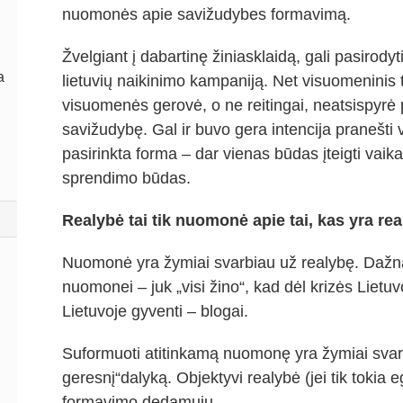
nuomonės apie savižudybes formavimą.
Žvelgiant į dabartinę žiniasklaidą, gali pasirody
a
lietuvių naikinimo kampaniją. Net visuomeninis t
visuomenės gerovė, o ne reitingai, neatsispyr
savižudybę. Gal ir buvo gera intencija pranešti 
pasirinkta forma – dar vienas būdas įteigti vai
sprendimo būdas.
Realybė tai tik nuomonė apie tai, kas yra re
Nuomonė yra žymiai svarbiau už realybę. Dažnai 
nuomonei – juk „visi žino“, kad dėl krizės Lietuv
Lietuvoje gyventi – blogai.
Suformuoti atitinkamą nuomonę yra žymiai svarbi
geresnį“dalyką. Objektyvi realybė (jei tik tokia 
formavimo dedamųjų.