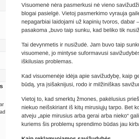
Visuomenė nėra pasmerkusi nė vieno savižudži
blogai pasielgė. Vietoj pasmerkimo vyrauja gail
nepagarbiai laidojami už kapinių tvoros, dabar – 
pasakoma „buvo taip sunku, kad beliko tik nusiž
Tai devynmetis ir nusižudė. Jam buvo taip sunku,
visuomenė, jo mintyse suformavusi savižudybės 
iškilusias problemas.
Kad visuomenėje idėja apie savižudybę, kaip g
būdą, yra įsišaknijusi, rodo ir milžiniškas saviž
ti
s
Vietoj to, kad smerktų žmones, pakėlusius prie
ar
u
niekuo neišskiriant iš kitų mirusiųjų tarpo. Bet
kad
ai
atveju „apie mirusius arba gerai arba nieko“ gali
.
kuriems šis problemų sprendimo būdas jau kirb
ą
Kaip reklamuojamos savižudybės