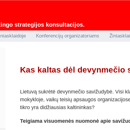
ngo strategijos konsultacijos.
iniasklaidoje
Konferencijų organizatoriams
Žiniaskla
Kas kaltas dėl devynmečio
Lietuvą sukrėtė devynmečio savižudybė. Visi kla
mokykloje, vaikų teisių apsaugos organizacijose. 
tikro yra didžiausias kaltininkas?
Teigiama visuomenės nuomonė apie savižu