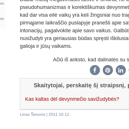
ews
pseudohumanizmas ir korektiškumas devynmetį 
kad dar visa eilė vaikų yra keli žingsniai nuo tra
ews
pirmąjame laikraščio puslapyje pranešti apie s
intonacijų, pagalvokite apie savo vaikus. Galbūt,
nusižudyti yra geriausias būdas spręsti iškilusi
galioja ir jūsų vaikams.
Ačiū iš anksto, kad dalinatės su
Skaitytojai, perskaitę šį straipsnį,
Kas kaltas dėl devynmečio savižudybės?
Linas Šimonis
|
2011.10.12
.