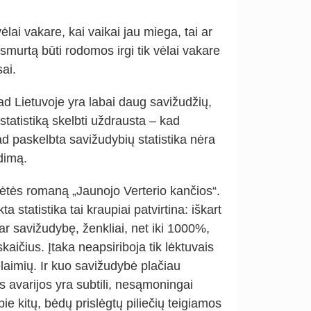
ėlai vakare, kai vaikai jau miega, tai ar
smurtą būti rodomos irgi tik vėlai vakare
sai.
 kad Lietuvoje yra labai daug savižudžių,
statistiką skelbti uždrausta – kad
ad paskelbta savižudybių statistika nėra
dimą.
Gėtės romaną „Jaunojo Verterio kančios“.
a statistika tai kraupiai patvirtina: iškart
ar savižudybę, ženkliai, net iki 1000%,
aičius. Įtaka neapsiriboja tik lėktuvais
elaimių. Ir kuo savižudybė plačiau
s avarijos yra subtili, nesąmoningai
e kitų, bėdų prislėgtų piliečių teigiamos