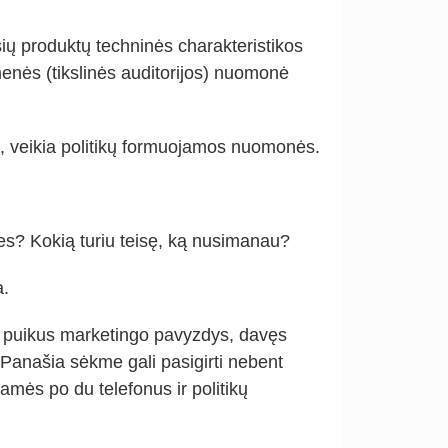
ių produktų techninės charakteristikos
enės (tikslinės auditorijos) nuomonė
ikia, veikia politikų formuojamos nuomonės.
es? Kokią turiu teisę, ką nusimanau?
a.
a puikus marketingo pavyzdys, davęs
Panašia sėkme gali pasigirti nebent
amės po du telefonus ir politikų