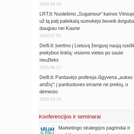
2020.10.14
LRT.lt: Nustebino „Sugamour“ kainos Vilniuje
už tą patį patiekalą sumokėjo beveik dviguba
daugiau nei Kaune
2020.07.01
Delfi.lt: Įvertino į Lietuvą žengusį naują rusiš
prekybos tinklą: visiems vietos po saule
neužteks
2020.06.17
Delfi.lt: Pardavėjo profesija išgyvena „aukso
amžių“: į parduotuves einame ne prekių, o
dėmesio
2020.03.10
Konferencijos ir seminarai
Marketingo strategijos pagrindai ir