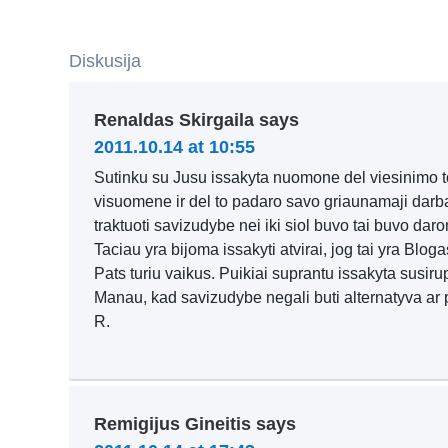
Diskusija
Renaldas Skirgaila
says
2011.10.14 at 10:55
Sutinku su Jusu issakyta nuomone del viesinimo to
visuomene ir del to padaro savo griaunamaji darba
traktuoti savizudybe nei iki siol buvo tai buvo dar
Taciau yra bijoma issakyti atvirai, jog tai yra Bloga
Pats turiu vaikus. Puikiai suprantu issakyta susir
Manau, kad savizudybe negali buti alternatyva ar p
R.
Remigijus Gineitis
says