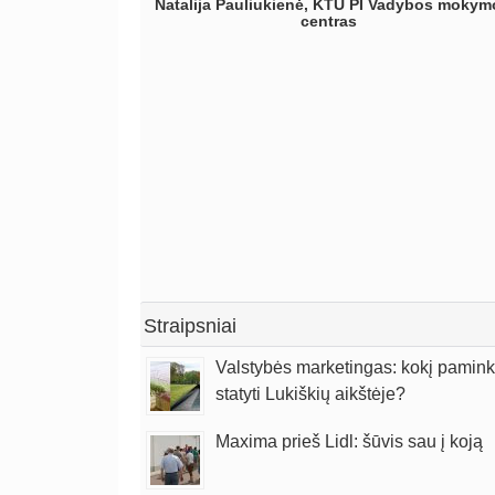
Natalija Pauliukienė, KTU PI Vadybos mokym
tinkamą veiksmų planą bei pateiktą aiškią
centras
veiklos strategiją. Lino konsultacijos mūsų
įmonei padėjo stiprų pamatą, siekiant
įgyvendinti užsibrėžtus tikslus, paskatino
tobulėti tiek asmeniškai, tiek visą įmonę.
Darius Igaris, Geralda Decor direktorius
Straipsniai
Valstybės marketingas: kokį pamink
statyti Lukiškių aikštėje?
Maxima prieš Lidl: šūvis sau į koją