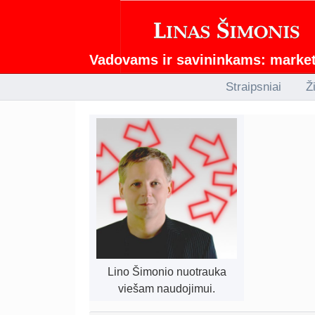
Vadovams ir savininkams: marketi
Straipsniai
Ž
Lino Šimonio nuotrauka
viešam naudojimui.