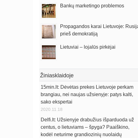
Bankų marketingo problemos
Propagandos karai Lietuvoje: Rusij
prieš demokratiją
Lietuviai – lojalūs pirkėjai
Žiniasklaidoje
15min.lt: Dėvėtas prekes Lietuvoje perkam
brangiau, nei naujas užsienyje: patys kalti,
sako ekspertai
2020.11.18
Delfi.lt: Užsienyje drabužius išparduoda už
centus, o lietuviams – špyga? Paaiškino,
kodėl neturime grandiozinių nuolaidų