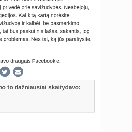
privedė prie savižudybės. Neabejoju,
gedijos. Kai kitą kartą norėsite
avižudybę ir kalbėti be pasmerkimo
 tai bus paskutinis lašas, sakantis, jog
as problemas. Nes tai, ką jūs parašysite,
 savo draugais Facebook'e:
 po to dažniausiai skaitydavo: