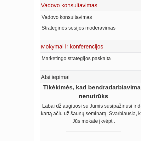
Vadovo konsultavimas
Vadovo konsultavimas
Strateginės sesijos moderavimas
Mokymai ir konferencijos
Marketingo strategijos paskaita
Atsiliepimai
Gaila, kad per vėlai pradėjome dirb
Tikėkimės, kad bendradarbiavima
su Linu Šimoniu
nenutrūks
Labai džiaugiuosi su Jumis susipažinusi ir d
Gaila, kad per vėlai pradėjome dirbti su Lin
kartą ačiū už šaunų seminarą. Svarbiausia, 
Šimoniu. Kol dirbome patys, uždirbome žymi
mažiau, negu būtume uždirbę su jo pagalba
Jūs mokate įkvėpti.
Norime pelnytai pagirti Liną už sugebėjim
įsigilinti ir suvokti įmonės problemas, už