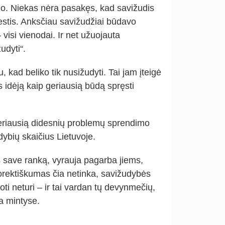
o. Niekas nėra pasakęs, kad savižudis
estis. Anksčiau savižudžiai būdavo
visi vienodai. Ir net užuojauta
udyti“.
 kad beliko tik nusižudyti. Tai jam įteigė
idėją kaip geriausią būdą spręsti
eriausią didesnių problemų sprendimo
udybių skaičius Lietuvoje.
š save ranką, vyrauja pagarba jiems,
 korektiškumas čia netinka, savižudybės
oti neturi – ir tai vardan tų devynmečių,
a mintyse.