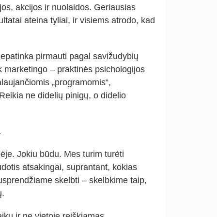
s, akcijos ir nuolaidos. Geriausias
atai ateina tyliai, ir visiems atrodo, kad
epatinka pirmauti pagal savižudybių
tik marketingo – praktinės psichologijos
kalaujančiomis „programomis“,
ikia ne didelių pinigų, o didelio
.
a
ėje. Jokiu būdu. Mes turim turėti
udotis atsakingai, suprantant, kokias
 nusprendžiame skelbti – skelbkime taip,
ų.
ku ir ne vietoje reiškiamas