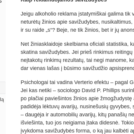
o
Jeigu alkoholio reklama įstatymiškai galima tik v
neturėtų žinios apie savižudybes, nusikaltimus, 
ir su raide „s“? Beje, ne tik žinios, bet ir jų anon
Net žiniasklaidoje skelbiama oficiali statistika,
skatina savižudybes. Jei prieš rinkimus reitingų 
neįtakotų rinkimų rezultatų, tai negi manome, k
dar vienas lašas į būsimo savižudžio apsispren
Psichologai tai vadina Verterio efektu – pagal 
Jei kas netiki – sociologo David P. Phillips surinkt
po plačiai paviešintos žinios apie žmogžudystę 
lą
padidėja lėktuvų avarijų, nusinešusių gyvybes, sk
– daugėja ir automobilių avarijų, kitų panašių n
išviešinta, tuo jos neigiama įtaka didesnė. Tokio
įvykdoma savižudybės forma, o ką jau kalbėti api