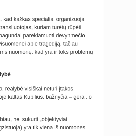
ti, kad kažkas specialiai organizuoja
ransliuotojas, kuriam turėtų rūpėti
ė pagundai pareklamuoti devynmečio
visuomenei apie tragediją, tačiau
kams nuomonę, kad yra ir toks problemų
alybė
realybė visiškai neturi įtakos
oje kaltas Kubilius, bažnyčia – gerai, o
au, nei sukurti „objektyviai
egzistuoja) yra tik viena iš nuomonės