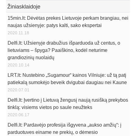
Žiniasklaidoje
15min.lt: Dėvėtas prekes Lietuvoje perkam brangiau, nei
naujas užsienyje: patys kalti, sako ekspertai
2020.11.18
Delfi.lt: Užsienyje drabužius išparduoda už centus, o
lietuviams – špyga? Paaiškino, kodėl neturime
grandiozinių nuolaidų
2020.10.14
LRT.lt: Nustebino „Sugamour“ kainos Vilniuje: už tą patį
patiekalą sumokėjo beveik dvigubai daugiau nei Kaune
2020.07.01
Delfi.lt: Įvertino į Lietuvą žengusį naują rusišką prekybos
tinklą: visiems vietos po saule neužteks
2020.06.17
Delfi.lt: Pardavėjo profesija išgyvena „aukso amžių“: į
parduotuves einame ne prekių, o dėmesio