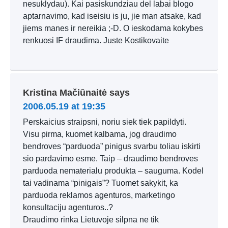
nesuklydau). Kai pasiskundziau del labai blogo
aptarnavimo, kad iseisiu is ju, jie man atsake, kad
jiems manes ir nereikia ;-D. O ieskodama kokybes
renkuosi IF draudima. Juste Kostikovaite
Kristina Mačiūnaitė
says
2006.05.19 at 19:35
Perskaicius straipsni, noriu siek tiek papildyti.
Visu pirma, kuomet kalbama, jog draudimo
bendroves “parduoda” pinigus svarbu toliau iskirti
sio pardavimo esme. Taip – draudimo bendroves
parduoda nematerialu produkta – sauguma. Kodel
tai vadinama “pinigais”? Tuomet sakykit, ka
parduoda reklamos agenturos, marketingo
konsultaciju agenturos..?
Draudimo rinka Lietuvoje silpna ne tik