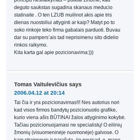
deguto saukstas sugadina skanaus meducio
statinaite . O ten LZUB muilinot akis apie tris
dienas nuostoliui atlyginti ar kaip? Matyt po to
soko rinkoje teko firma gabalais parduoti. Buvau
dar su pampers’ais tad neprisimenu sito didelio
rinkos raikymo.
Kita karta gal apie pozicionavima:)))
Tomas Vaitulevičius
says
2006.04.12 at 20:14
Tai čia ir yra pozicionavimas!!! Nes autorius nori
kad visos firmos bandytų pozicionuotis grafike,
kurio viena ašis BÛTINAI žalos atlyginimo kokybė.
Tačiau pozicionuojamasi ne specialistų! O eilinių
žmonių (visuomeninėje nuomonėje) galvose. O
kaip straipsnyje ir parašyta- jie nevisad, o, mano