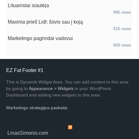
Lituanistai siautėja
896 views
Maxima prieš Lidl: šūvis sau į koją
818 views
Marketingo pagrindai vadovui
668 views
EZ Fat Footer #1
This is Dynamik Widget Area. You can add content to this area
by going to
Appearance > Widgets
in your WordPress
Dashboard and adding new widgets to this area.
Marketingo strategijos paskaita
LinasSimonis.com