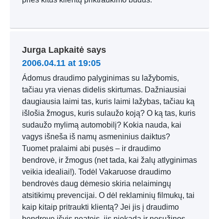
Jurga Lapkaitė
says
2006.04.11 at 19:05
Ádomus draudimo palyginimas su lažybomis,
tačiau yra vienas didelis skirtumas. Dažniausiai
daugiausia laimi tas, kuris laimi lažybas, tačiau ką
išlošia žmogus, kuris sulaužo koją? O ką tas, kuris
sudaužo mylimą automobilį? Kokia nauda, kai
vagys išneša iš namų asmeninius daiktus?
Tuomet pralaimi abi pusės – ir draudimo
bendrovė, ir žmogus (net tada, kai žalų atlyginimas
veikia idealiai!). Todėl Vakaruose draudimo
bendrovės daug dėmesio skiria nelaimingų
atsitikimų prevencijai. O dėl reklaminių filmukų, tai
kaip kitaip pritraukti klientą? Jei jis į draudimo
bendrovę išvis neateis, jis niekada ir nesužinos,