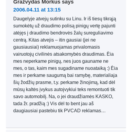
Gražvydas Morkus
says
2006.04.11 at 13:15
Daugelyje atvejų sutinku su Linu. Ir iš tiesų tikrąją
sumokėtų už draudimo polisą pinigų vertę pajunti
atėjęs į draudimo bendrovės žalų sureguliavimo
centrą. Kitas atvejis – itin gausiai (jei ne
gausiausiai) reklamuojamas privalomasis
vairuotojų civilinės atsakomybės draudimas. Èia
mes neperkame pinigų, nes juos gauname ne
mes, o tas, kaim mes sugadiname nuoataiką :) Èia
mes ir perkame saugumą bai ramybę, materialiaja
šių žodžių prasme, t.y. perkame žinojimą, kad dėl
mūsų kaltės įvykus autoįvykiui teks remontuoti tik
savo automobilį. Na, o jei draudžiamės KASKO,
tada žr. pradžią :) Vis dėl to bent jau aš
daugiausiai pastebiu tik PVCAD reklamas…