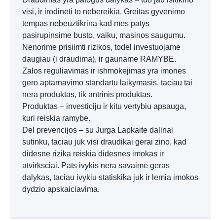
visi, ir irodineti to nebereikia. Greitas gyvenimo
tempas nebeuztikrina kad mes patys
pasirupinsime busto, vaiku, masinos saugumu.
Nenorime prisiimti rizikos, todel investuojame
daugiau (i draudima), ir gauname RAMYBE.
Zalos reguliavimas ir ishmokejimas yra imones
gero aptarnavimo standartu laikymasis, taciau tai
nera produktas, tik antrinis produktas.
Produktas – investiciju ir kitu vertybiu apsauga,
kuri reiskia ramybe.
Del prevencijos – su Jurga Lapkaite dalinai
sutinku, taciau juk visi draudikai gerai zino, kad
didesne rizika reiskia didesnes imokas ir
atvirksciai. Pats ivykis nera savaime geras
dalykas, taciau ivykiu statiskika juk ir lemia imokos
dydzio apskaiciavima.