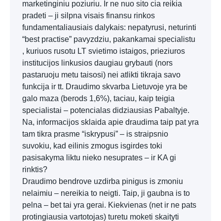
marketinginiu poziuriu. Ir ne nuo sito cia reikia
pradeti – ji silpna visais finansu rinkos
fundamentaliausiais dalykais: nepatyrusi, neturinti
“best practise” pavyzdziu, pakankamai specialistu
, kuriuos rusotu LT svietimo istaigos, prieziuros
institucijos linkusios daugiau grybauti (nors
pastaruoju metu taisosi) nei atlikti tikraja savo
funkcija ir tt. Draudimo skvarba Lietuvoje yra be
galo maza (berods 1,6%), taciau, kaip teigia
specialistai – potencialas didziausias Pabaltyje.
Na, informacijos sklaida apie draudima taip pat yra
tam tikra prasme “iskrypusi” – is straipsnio
suvokiu, kad eilinis zmogus isgirdes toki
pasisakyma liktu nieko nesuprates – ir KA gi
rinktis?
Draudimo bendrove uzdirba pinigus is zmoniu
nelaimiu – nereikia to neigti. Taip, ji gaubna is to
pelna – bet tai yra gerai. Kiekvienas (net ir ne pats
protingiausia vartotojas) turetu moketi skaityti