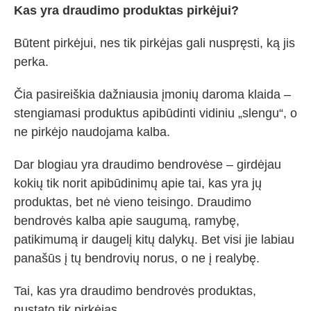
Kas yra draudimo produktas pirkėjui?
Būtent pirkėjui, nes tik pirkėjas gali nuspręsti, ką jis
perka.
Čia pasireiškia dažniausia įmonių daroma klaida –
stengiamasi produktus apibūdinti vidiniu „slengu“, o
ne pirkėjo naudojama kalba.
Dar blogiau yra draudimo bendrovėse – girdėjau
kokių tik norit apibūdinimų apie tai, kas yra jų
produktas, bet nė vieno teisingo. Draudimo
bendrovės kalba apie saugumą, ramybę,
patikimumą ir daugelį kitų dalykų. Bet visi jie labiau
panašūs į tų bendrovių norus, o ne į realybę.
Tai, kas yra draudimo bendrovės produktas,
nustato tik pirkėjas.