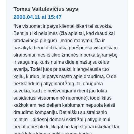
Tomas Vaitulevičius
says
2006.04.11 at 15:47
“Ne visuomet ir patys klientai iškart tai suvokia.
Bent jau iki nelaimės”(čia apie tai, kad draudikai
pradavinėja pinigus)- ,mano manymu, čia ir
pasakyta bene didžiausia priešprieša visam šiam
straipsniui, nes iš tikro žmonės ir perka tą ramybę
ir saugumą, kuris nuima didelę naštą sukėlus
avariją. Todėl juos pritraukti ir lengviausia tuo
keliu, kuriuo jie patys mąsto apie draudimą. O dėl
nesklandumų atlyginant žalą, tai dauguma
suvokia, kad jie neišvengiami (bent jau tokia
susidariusi visuomeninė nuomonė), todėl kilus
kažkokiem nedideliem keblumam nepuola keisti
draudimo kompanijų. Bet aišku su straipsnio
mintim – didesnį dėmesį skirti žalų atlyginimui
negaliu nesutikti, tik gal ne taip stipriai iškeliant tai
prieš kitus klientų priktraukimo budus.