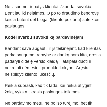
Ne visuomet ir patys klientai iškart tai suvokia.
Bent jau iki nelaimės. O po to draudimo bendrovę
keičia būtent dėl blogai (kliento požiūriu) suteiktos
paslaugos.
Kodėl svarbu suvokti ką pardavinėjam
Bandant save apgauti, ir įsiteikinėjant, kad klientas
perka saugumą, ramybę ar dar ką nors kita, gresia
padaryti didelę verslo klaidą – atsipalaiduoti ir
nekreipti dėmesio į produkto kokybę. Gręsia
neišpildyti kliento lūkesčių.
Reikia suprasti, kad tik tada, kai reikia atlyginti
žalą, vyksta tikrasis paslaugos teikimas.
Ne pardavimo metu, ne poliso turėjimo, bet tik