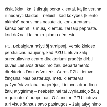
Išsiaiškinti, ką iš tikrųjų perka klientai, ką jie vertina
ir nedaryti klaidos – neleisti, kad kokybės (kliento
akimis!) nebuvimas nesuteiktų konkurentams
šanso perimti iš mūsų klientus. Tai taip paprasta,
kad dažnai į tai nekreipiama dėmesio.
PS. Bebaigiant rašyti šį straipsnį, Verslo žiniose
perskaičiau naujieną, kad PZU Lietuva žalų
sureguliavino centro direktoriumi pradėjo dirbti
buvęs Lietuvos draudimo žalų departamento
direktorius Danius Valteris. Geras PZU Lietuva
žingsnis. Nes pastaruoju metu klientai vis
pažymėdavo labai pagerėjusį Lietuvos draudimo
žalų atlyginimą – neabejotinai tai „vyriausiojo žalų
reguliuotojo“ nuopelnas. O šiandien PZU Lietuva
turi visus šansus savo paslaugos – žalų atlyginimo