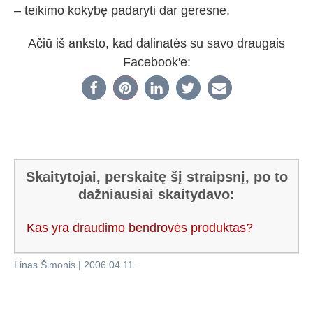
– teikimo kokybę padaryti dar geresne.
Ačiū iš anksto, kad dalinatės su savo draugais
Facebook'e:
Skaitytojai, perskaitę šį straipsnį, po to
dažniausiai skaitydavo:
Kas yra draudimo bendrovės produktas?
Linas Šimonis
|
2006.04.11
.