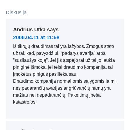
Diskusija
Andrius Utka
says
2006.04.11 at 11:58
Iš tikrųjų draudimas tai yra lažybos. Žmogus stato
už tai, kad, pavyzdžiui, “padarys avariją” arba
“susilaužys koją”. Jei jis atspėjo tai už tai jo laukia
piniginė išmoka, jei teisi draudimo kompanija, tai
įmokėtus pinigus pasilieka sau.
Draudimo kompanija normaliomis sąlygomis laimi,
nes padarančių avarijas ar griūvančių namų yra
mažiau nei nepadarančių. Pakeitimų įneša
katastrofos.