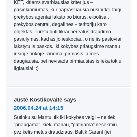
KET, kitiems svarbiausias kriterijus –
pasiekiamumas, kur paprasciausia nusipirkti. taigi
prekybos agentai laksto po biurus, e-polisai,
prekybos centrai, degalines – teritoriju karo
objektas. Turetu buti tikrai nerealus draudimo
pasiulymas, kad as jo ieskociau, o ne jis pastoviai
lakstytu is paskos. iki kokybes priaugsime manau
ir sioje rinkoje. zinoma, pirmasis laimes
daugiausia, bet nevisada pirmiausias islieka tokiu
ilgiausiai. :)
Justė Kostikovaitė
says
2006.04.24 at 14:15
Sutinku su Mantu, tik iki kokybes velgi – ne tiek
“priaugama”, kiek, manau, “patiriama” nesekmiu –
pvz kelis metus draudziausi Baltik Garant (jei