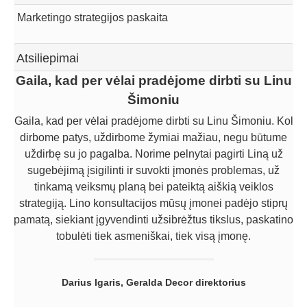
Marketingo strategijos paskaita
Atsiliepimai
Gaila, kad per vėlai pradėjome dirbti su Linu
Šimoniu
Gaila, kad per vėlai pradėjome dirbti su Linu Šimoniu. Kol
dirbome patys, uždirbome žymiai mažiau, negu būtume
uždirbę su jo pagalba. Norime pelnytai pagirti Liną už
sugebėjimą įsigilinti ir suvokti įmonės problemas, už
tinkamą veiksmų planą bei pateiktą aiškią veiklos
strategiją. Lino konsultacijos mūsų įmonei padėjo stiprų
pamatą, siekiant įgyvendinti užsibrėžtus tikslus, paskatino
tobulėti tiek asmeniškai, tiek visą įmonę.
Darius Igaris, Geralda Decor direktorius