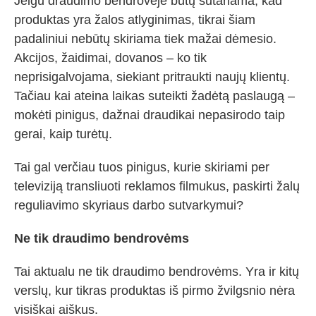
Jeigu draudimo bendrovėje būtų sutariama, kad
produktas yra žalos atlyginimas, tikrai šiam
padaliniui nebūtų skiriama tiek mažai dėmesio.
Akcijos, žaidimai, dovanos – ko tik
neprisigalvojama, siekiant pritraukti naujų klientų.
Tačiau kai ateina laikas suteikti žadėtą paslaugą –
mokėti pinigus, dažnai draudikai nepasirodo taip
gerai, kaip turėtų.
Tai gal verčiau tuos pinigus, kurie skiriami per
televiziją transliuoti reklamos filmukus, paskirti žalų
reguliavimo skyriaus darbo sutvarkymui?
Ne tik draudimo bendrovėms
Tai aktualu ne tik draudimo bendrovėms. Yra ir kitų
verslų, kur tikras produktas iš pirmo žvilgsnio nėra
visiškai aiškus.