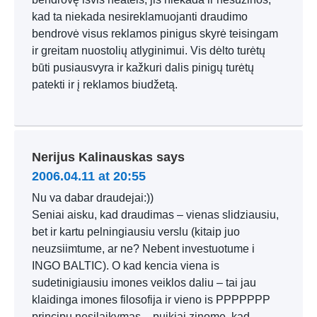
kad ta niekada nesireklamuojanti draudimo
bendrovė visus reklamos pinigus skyrė teisingam
ir greitam nuostolių atlyginimui. Vis dėlto turėtų
būti pusiausvyra ir kažkuri dalis pinigų turėtų
patekti ir į reklamos biudžetą.
Nerijus Kalinauskas
says
2006.04.11 at 20:55
Nu va dabar draudejai:))
Seniai aisku, kad draudimas – vienas slidziausiu,
bet ir kartu pelningiausiu verslu (kitaip juo
neuzsiimtume, ar ne? Nebent investuotume i
INGO BALTIC). O kad kencia viena is
sudetinigiausiu imones veiklos daliu – tai jau
klaidinga imones filosofija ir vieno is PPPPPPP
principu nesilaikymas – puikiai zinome, kad