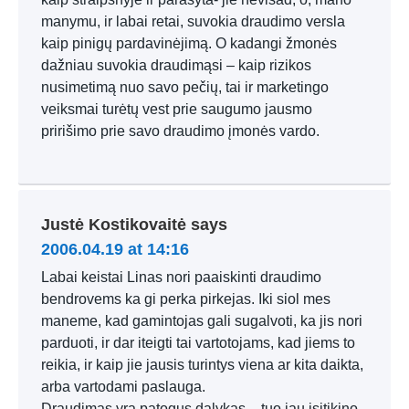
manymu, ir labai retai, suvokia draudimo versla
kaip pinigų pardavinėjimą. O kadangi žmonės
dažniau suvokia draudimąsi – kaip rizikos
nusimetimą nuo savo pečių, tai ir marketingo
veiksmai turėtų vest prie saugumo jausmo
pririšimo prie savo draudimo įmonės vardo.
Justė Kostikovaitė
says
2006.04.19 at 14:16
Labai keistai Linas nori paaiskinti draudimo
bendrovems ka gi perka pirkejas. Iki siol mes
maneme, kad gamintojas gali sugalvoti, ka jis nori
parduoti, ir dar iteigti tai vartotojams, kad jiems to
reikia, ir kaip jie jausis turintys viena ar kita daikta,
arba vartodami paslauga.
Draudimas yra patogus dalykas – tuo jau isitikino