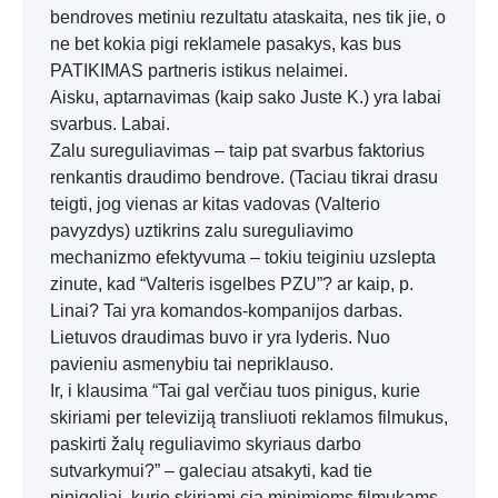
bendroves metiniu rezultatu ataskaita, nes tik jie, o
ne bet kokia pigi reklamele pasakys, kas bus
PATIKIMAS partneris istikus nelaimei.
Aisku, aptarnavimas (kaip sako Juste K.) yra labai
svarbus. Labai.
Zalu sureguliavimas – taip pat svarbus faktorius
renkantis draudimo bendrove. (Taciau tikrai drasu
teigti, jog vienas ar kitas vadovas (Valterio
pavyzdys) uztikrins zalu sureguliavimo
mechanizmo efektyvuma – tokiu teiginiu uzslepta
zinute, kad “Valteris isgelbes PZU”? ar kaip, p.
Linai? Tai yra komandos-kompanijos darbas.
Lietuvos draudimas buvo ir yra lyderis. Nuo
pavieniu asmenybiu tai nepriklauso.
Ir, i klausima “Tai gal verčiau tuos pinigus, kurie
skiriami per televiziją transliuoti reklamos filmukus,
paskirti žalų reguliavimo skyriaus darbo
sutvarkymui?” – galeciau atsakyti, kad tie
pinigeliai, kurie skiriami cia minimiems filmukams