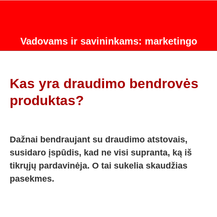
Vadovams ir savininkams: marketingo
strategijos konsultacijos.
Kas yra draudimo bendrovės
produktas?
Dažnai bendraujant su draudimo atstovais,
susidaro įspūdis, kad ne visi supranta, ką iš
tikrųjų pardavinėja. O tai sukelia skaudžias
pasekmes.