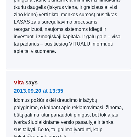
(kuriu daugelis (iskyrus viena, ir greiciausiai visi
zino kieno) verti tikrai menkos sumos) bus tikras
LASAS zalu sureguliavimo procesams
reorganizuoti, naujoms sistemoms idiegti ir
investuoti i zmogiskaji kapitala. Ir galu gale – visa
tai padarius – bus tiesiog VITUALU informuoti
apie tai visuomene.
Vita
says
2013.09.20 at 13:35
Įdomus požiūris dėl draudimo ir lažybų
palyginimo, o kalbant apie reklamavimąsi, žinoma,
būtų galima kitur panaudoti pinigus, bet tokia jau
tvarka šiuolaikiniame verslo pasaulyje ir tenka
susitaikyti. Be to, tai galima įvardinti, kaip
kokybiškų paslaugų dalį.