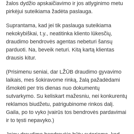
žalos dydžio apskaičiavimo ir jos atlyginimo metu
pirkėjui suteikiama žadėta paslauga.
Suprantama, kad jei tik paslauga suteikiama
nekokybiškai, t.y., neatitinka kliento lūkesčių,
draudimo bendrovės agentas nebeturi šansų
parduoti. Na, beveik neturi. Kitą kartą klientas
drausis kitur.
(Prisimenu seniai, dar LŽŪB draudimo gyvavimo
laikais, mes šokiravome rinką, žalą pažadėdami
išmokėti per tris dienas nuo dokumentų
sutvarkymo. Su keliskart mažesniu, nei konkurentų
reklamos biudžetu, patrigubinome rinkos dalį.
Gaila, po to vyko įvairūs tos bendrovės pardavimai
ir to tęsti nepavyko.)