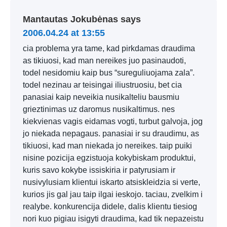
Mantautas Jokubėnas
says
2006.04.24 at 13:55
cia problema yra tame, kad pirkdamas draudima
as tikiuosi, kad man nereikes juo pasinaudoti,
todel nesidomiu kaip bus “sureguliuojama zala”.
todel nezinau ar teisingai iliustruosiu, bet cia
panasiai kaip neveikia nusikalteliu bausmiu
grieztinimas uz daromus nusikaltimus. nes
kiekvienas vagis eidamas vogti, turbut galvoja, jog
jo niekada nepagaus. panasiai ir su draudimu, as
tikiuosi, kad man niekada jo nereikes. taip puiki
nisine pozicija egzistuoja kokybiskam produktui,
kuris savo kokybe issiskiria ir patyrusiam ir
nusivylusiam klientui iskarto atsiskleidzia si verte,
kurios jis gal jau taip ilgai ieskojo. taciau, zvelkim i
realybe. konkurencija didele, dalis klientu tiesiog
nori kuo pigiau isigyti draudima, kad tik nepazeistu