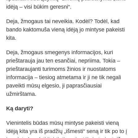
idėją – visi būkim geresni“.
Deja, žmogaus tai neveikia. Kodėl? Todėl, kad
bando kaktomuša vieną idėją jo mintyse pakeisti
kita.
Deja, žmogaus smegenys informacijos, kuri
prieštarauja jau ten esančiai, nepriima. Tokia –
prieštaraujanti turimoms žinios ir nuostatoms
informacija – tiesiog atmetama ir ji ne tik negali
paveikti mūsų elgesio, ji paprasčiausiai
užmirštama.
Ką daryti?
Vienintelis būdas mūsų mintyse pakeisti vieną
idėją kita yra iš pradžių „išmesti“ seną ir tik po to į