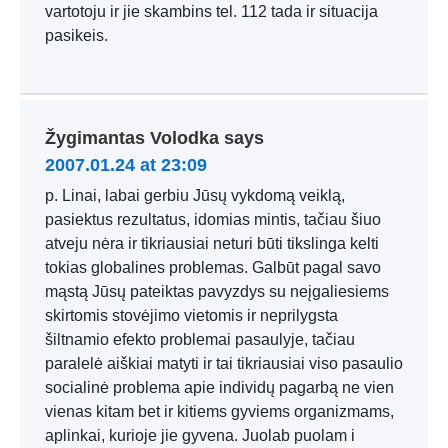
vartotoju ir jie skambins tel. 112 tada ir situacija
pasikeis.
Žygimantas Volodka
says
2007.01.24 at 23:09
p. Linai, labai gerbiu Jūsų vykdomą veiklą,
pasiektus rezultatus, idomias mintis, tačiau šiuo
atveju nėra ir tikriausiai neturi būti tikslinga kelti
tokias globalines problemas. Galbūt pagal savo
mąstą Jūsų pateiktas pavyzdys su neįgaliesiems
skirtomis stovėjimo vietomis ir neprilygsta
šiltnamio efekto problemai pasaulyje, tačiau
paralelė aiškiai matyti ir tai tikriausiai viso pasaulio
socialinė problema apie individų pagarbą ne vien
vienas kitam bet ir kitiems gyviems organizmams,
aplinkai, kurioje jie gyvena. Juolab puolam i