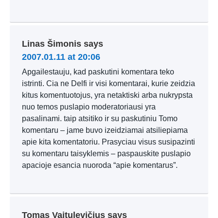
Linas Šimonis
says
2007.01.11 at 20:06
Apgailestauju, kad paskutini komentara teko
istrinti. Cia ne Delfi ir visi komentarai, kurie zeidzia
kitus komentuotojus, yra netaktiski arba nukrypsta
nuo temos puslapio moderatoriausi yra
pasalinami. taip atsitiko ir su paskutiniu Tomo
komentaru – jame buvo izeidziamai atsiliepiama
apie kita komentatoriu. Prasyciau visus susipazinti
su komentaru taisyklemis – paspauskite puslapio
apacioje esancia nuoroda “apie komentarus”.
Tomas Vaitulevičius
says