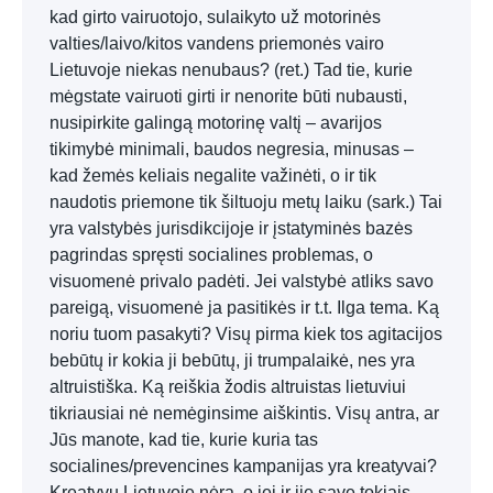
kad girto vairuotojo, sulaikyto už motorinės
valties/laivo/kitos vandens priemonės vairo
Lietuvoje niekas nenubaus? (ret.) Tad tie, kurie
mėgstate vairuoti girti ir nenorite būti nubausti,
nusipirkite galingą motorinę valtį – avarijos
tikimybė minimali, baudos negresia, minusas –
kad žemės keliais negalite važinėti, o ir tik
naudotis priemone tik šiltuoju metų laiku (sark.) Tai
yra valstybės jurisdikcijoje ir įstatyminės bazės
pagrindas spręsti socialines problemas, o
visuomenė privalo padėti. Jei valstybė atliks savo
pareigą, visuomenė ja pasitikės ir t.t. Ilga tema. Ką
noriu tuom pasakyti? Visų pirma kiek tos agitacijos
bebūtų ir kokia ji bebūtų, ji trumpalaikė, nes yra
altruistiška. Ką reiškia žodis altruistas lietuviui
tikriausiai nė nemėginsime aiškintis. Visų antra, ar
Jūs manote, kad tie, kurie kuria tas
socialines/prevencines kampanijas yra kreatyvai?
Kreatyvų Lietuvoje nėra, o jei ir jie save tokiais