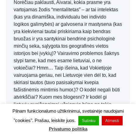
Norėčiau paklausti, Aivarai, kokia prasme yra
vartojamas žodis “mentalitetas” – ar tai intelektas
(kas yra dinamiška, individualu bei individo
logikos galimybės) ar galvosena ir mastysena (kas
yra kiekvienai tautai priskiriama kaip bendras
bruožas ir yra santykinai bendrinė psichologinė
minčių seka, sąlygota tos geografinės vietos
istorijos bei įvykių)? Vairavimo problemos šaknys
slypi tame, kad mes esame lietuviai, o ne
vokiečiai? Hmm… Taip išeina, kad Vokietijoje
vairuojama geriau, nei Lietuvoje vien dėl to, kad
skiriasi tautos (tavo pasisakymai kvepia
fašistinėmis mintimis humor.)? O kodėl negali būti
atvirkščiai? Kuom mes blogesni? Ir kodėl gi
lietuvių nusižengimai užsienyje būna ne tokie
Pilnam funkcionalumo užtikrinimui, svetainėje naudojami
šiurkštūs kaip kad Lietuvoje. Baudos santykiniu
matu tarp atlyginimo ir baudos dydžio Lietuvoje
"cookies". Prašau, leiskite juos.
Sutinku
Atmesti
yra bene didžiausios? Esu išvažinėjęs beveik visą
Privatumo politika
Europą ir dirbęs logistikos srityje. Savo