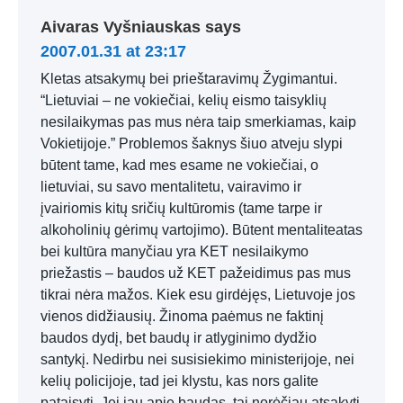
Aivaras Vyšniauskas
says
2007.01.31 at 23:17
Kletas atsakymų bei prieštaravimų Žygimantui.
“Lietuviai – ne vokiečiai, kelių eismo taisyklių
nesilaikymas pas mus nėra taip smerkiamas, kaip
Vokietijoje.” Problemos šaknys šiuo atveju slypi
būtent tame, kad mes esame ne vokiečiai, o
lietuviai, su savo mentalitetu, vairavimo ir
įvairiomis kitų sričių kultūromis (tame tarpe ir
alkoholinių gėrimų vartojimo). Būtent mentaliteatas
bei kultūra manyčiau yra KET nesilaikymo
priežastis – baudos už KET pažeidimus pas mus
tikrai nėra mažos. Kiek esu girdėjęs, Lietuvoje jos
vienos didžiausių. Žinoma paėmus ne faktinį
baudos dydį, bet baudų ir atlyginimo dydžio
santykį. Nedirbu nei susisiekimo ministerijoje, nei
kelių policijoje, tad jei klystu, kas nors galite
pataisyti. Jei jau apie baudas, tai norėčiau atsakyti