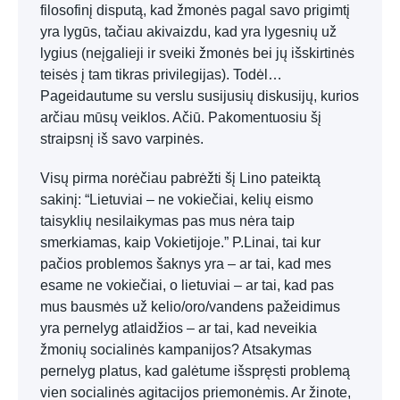
filosofinį disputą, kad žmonės pagal savo prigimtį
yra lygūs, tačiau akivaizdu, kad yra lygesnių už
lygius (neįgalieji ir sveiki žmonės bei jų išskirtinės
teisės į tam tikras privilegijas). Todėl…
Pageidautume su verslu susijusių diskusijų, kurios
arčiau mūsų veiklos. Ačiū. Pakomentuosiu šį
straipsnį iš savo varpinės.
Visų pirma norėčiau pabrėžti šį Lino pateiktą
sakinį: “Lietuviai – ne vokiečiai, kelių eismo
taisyklių nesilaikymas pas mus nėra taip
smerkiamas, kaip Vokietijoje.” P.Linai, tai kur
pačios problemos šaknys yra – ar tai, kad mes
esame ne vokiečiai, o lietuviai – ar tai, kad pas
mus bausmės už kelio/oro/vandens pažeidimus
yra pernelyg atlaidžios – ar tai, kad neveikia
žmonių socialinės kampanijos? Atsakymas
pernelyg platus, kad galėtume išspręsti problemą
vien socialinės agitacijos priemonėmis. Ar žinote,