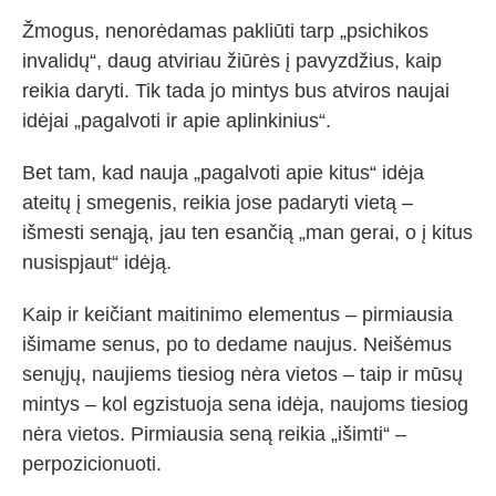
Žmogus, nenorėdamas pakliūti tarp „psichikos
invalidų“, daug atviriau žiūrės į pavyzdžius, kaip
reikia daryti. Tik tada jo mintys bus atviros naujai
idėjai „pagalvoti ir apie aplinkinius“.
Bet tam, kad nauja „pagalvoti apie kitus“ idėja
ateitų į smegenis, reikia jose padaryti vietą –
išmesti senąją, jau ten esančią „man gerai, o į kitus
nusispjaut“ idėją.
Kaip ir keičiant maitinimo elementus – pirmiausia
išimame senus, po to dedame naujus. Neišėmus
senųjų, naujiems tiesiog nėra vietos – taip ir mūsų
mintys – kol egzistuoja sena idėja, naujoms tiesiog
nėra vietos. Pirmiausia seną reikia „išimti“ –
perpozicionuoti.