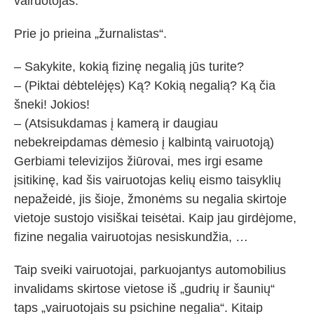
vairuotojas.
Prie jo prieina „žurnalistas“.
– Sakykite, kokią fizinę negalią jūs turite?
– (Piktai dėbtelėjęs) Ką? Kokią negalią? Ką čia
šneki! Jokios!
– (Atsisukdamas į kamerą ir daugiau
nebekreipdamas dėmesio į kalbintą vairuotoją)
Gerbiami televizijos žiūrovai, mes irgi esame
įsitikinę, kad šis vairuotojas kelių eismo taisyklių
nepažeidė, jis šioje, žmonėms su negalia skirtoje
vietoje sustojo visiškai teisėtai. Kaip jau girdėjome,
fizine negalia vairuotojas nesiskundžia, …
Taip sveiki vairuotojai, parkuojantys automobilius
invalidams skirtose vietose iš „gudrių ir šaunių“
taps „vairuotojais su psichine negalia“. Kitaip