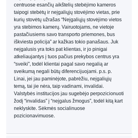
centruose esančių aikštelių stebėjimo kameros
taipogi stebėtų ir neįgaliųjų stovėjimo vietas, prie
kurių stovėtų užrašas “Neįgaliųjų stovėjimo vietos
yra stebimos kamerų. Vairuotojams, ne vietoje
pastačiusiems savo transporto priemones, bus
iškviesta policija” ar kažkas tokio panašaus. Juk
neįgalusis yra toks pat klientas, ir jo pinigai
atkeliaujantys į tuos pačius prekybos centrus yra
“sveiki”, todėl klientai pagal savo negalią ar
sveikumą negali būtų diferencijuojami. p.s. p.
Linai, jei jau paminėjote, pabrėžiu, neįgaliųjų
temą, tai jie nėra, taip vadinami, invalidai.
Valstybės institucijos jau sugebėjo perpozicionuoti
žodį “invalidas” į “neįgalus žmogus”, todėl kitą kart
neklyskite. Sėkmės socialinuose
pozicionavimuose.