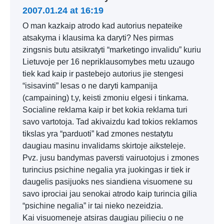
2007.01.24 at 16:19
O man kazkaip atrodo kad autorius nepateike
atsakyma i klausima ka daryti? Nes pirmas
zingsnis butu atsikratyti “marketingo invalidu” kuriu
Lietuvoje per 16 nepriklausomybes metu uzaugo
tiek kad kaip ir pastebejo autorius jie stengesi
“isisavinti” lesas o ne daryti kampanija
(campaining) t.y, keisti zmoniu elgesi i tinkama.
Socialine reklama kaip ir bet kokia reklama turi
savo vartotoja. Tad akivaizdu kad tokios reklamos
tikslas yra “parduoti” kad zmones nestatytu
daugiau masinu invalidams skirtoje aiksteleje.
Pvz. jusu bandymas paversti vairuotojus i zmones
turincius psichine negalia yra juokingas ir tiek ir
daugelis pasijuoks nes siandiena visuomene su
savo iprociai jau senokai atrodo kaip turincia gilia
“psichine negalia” ir tai nieko nezeidzia.
Kai visuomeneje atsiras daugiau pilieciu o ne