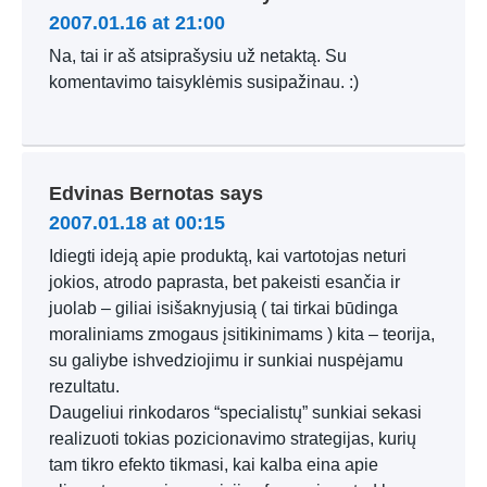
2007.01.16 at 21:00
Na, tai ir aš atsiprašysiu už netaktą. Su
komentavimo taisyklėmis susipažinau. :)
Edvinas Bernotas
says
2007.01.18 at 00:15
Idiegti ideją apie produktą, kai vartotojas neturi
jokios, atrodo paprasta, bet pakeisti esančia ir
juolab – giliai isišaknyjusią ( tai tirkai būdinga
moraliniams zmogaus įsitikinimams ) kita – teorija,
su galiybe ishvedziojimu ir sunkiai nuspėjamu
rezultatu.
Daugeliui rinkodaros “specialistų” sunkiai sekasi
realizuoti tokias pozicionavimo strategijas, kurių
tam tikro efekto tikmasi, kai kalba eina apie