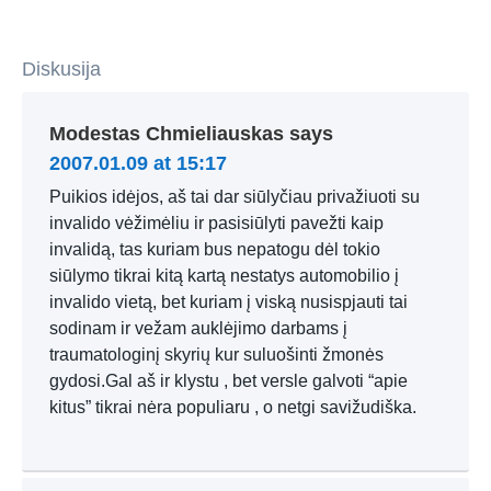
Diskusija
Modestas Chmieliauskas
says
2007.01.09 at 15:17
Puikios idėjos, aš tai dar siūlyčiau privažiuoti su
invalido vėžimėliu ir pasisiūlyti pavežti kaip
invalidą, tas kuriam bus nepatogu dėl tokio
siūlymo tikrai kitą kartą nestatys automobilio į
invalido vietą, bet kuriam į viską nusispjauti tai
sodinam ir vežam auklėjimo darbams į
traumatologinį skyrių kur suluošinti žmonės
gydosi.Gal aš ir klystu , bet versle galvoti “apie
kitus” tikrai nėra populiaru , o netgi savižudiška.