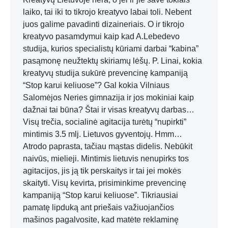
laiko, tai iki to tikrojo kreatyvo labai toli. Nebent
juos galime pavadinti dizaineriais. O ir tikrojo
kreatyvo pasamdymui kaip kad A.Lebedevo
studija, kurios specialistų kūriami darbai “kabina”
pasąmonę neužtektų skiriamų lėšų. P. Linai, kokia
kreatyvų studija sukūrė prevencinę kampaniją
“Stop karui keliuose”? Gal kokia Vilniaus
Salomėjos Neries gimnazija ir jos mokiniai kaip
dažnai tai būna? Štai ir visas kreatyvų darbas…
Visų trečia, socialinė agitacija turėtų “nupirkti”
mintimis 3.5 mlj. Lietuvos gyventojų. Hmm…
Atrodo paprasta, tačiau mąstas didelis. Nebūkit
naivūs, mielieji. Mintimis lietuvis nenupirks tos
agitacijos, jis ją tik perskaitys ir tai jei mokės
skaityti. Visų kevirta, prisiminkime prevencinę
kampaniją “Stop karui keliuose”. Tikriausiai
pamatę lipduką ant priešais važiuojančios
mašinos pagalvosite, kad matėte reklaminę