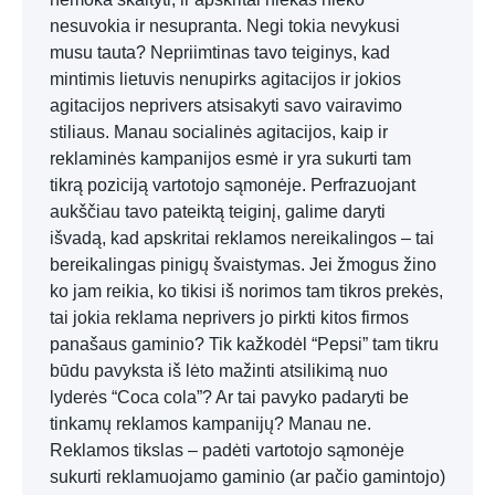
nesuvokia ir nesupranta. Negi tokia nevykusi
musu tauta? Nepriimtinas tavo teiginys, kad
mintimis lietuvis nenupirks agitacijos ir jokios
agitacijos neprivers atsisakyti savo vairavimo
stiliaus. Manau socialinės agitacijos, kaip ir
reklaminės kampanijos esmė ir yra sukurti tam
tikrą poziciją vartotojo sąmonėje. Perfrazuojant
aukščiau tavo pateiktą teiginį, galime daryti
išvadą, kad apskritai reklamos nereikalingos – tai
bereikalingas pinigų švaistymas. Jei žmogus žino
ko jam reikia, ko tikisi iš norimos tam tikros prekės,
tai jokia reklama neprivers jo pirkti kitos firmos
panašaus gaminio? Tik kažkodėl “Pepsi” tam tikru
būdu pavyksta iš lėto mažinti atsilikimą nuo
lyderės “Coca cola”? Ar tai pavyko padaryti be
tinkamų reklamos kampanijų? Manau ne.
Reklamos tikslas – padėti vartotojo sąmonėje
sukurti reklamuojamo gaminio (ar pačio gamintojo)