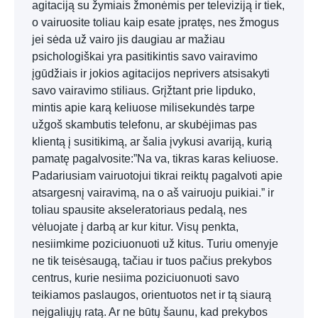
agitaciją su žymiais žmonėmis per televiziją ir tiek,
o vairuosite toliau kaip esate įpratęs, nes žmogus
jei sėda už vairo jis daugiau ar mažiau
psichologiškai yra pasitikintis savo vairavimo
įgūdžiais ir jokios agitacijos neprivers atsisakyti
savo vairavimo stiliaus. Grįžtant prie lipduko,
mintis apie karą keliuose milisekundės tarpe
užgoš skambutis telefonu, ar skubėjimas pas
klientą į susitikimą, ar šalia įvykusi avariją, kurią
pamatę pagalvosite:”Na va, tikras karas keliuose.
Padariusiam vairuotojui tikrai reiktų pagalvoti apie
atsargesnį vairavimą, na o aš vairuoju puikiai.” ir
toliau spausite akseleratoriaus pedalą, nes
vėluojate į darbą ar kur kitur. Visų penkta,
nesiimkime poziciuonuoti už kitus. Turiu omenyje
ne tik teisėsaugą, tačiau ir tuos pačius prekybos
centrus, kurie nesiima poziciuonuoti savo
teikiamos paslaugos, orientuotos net ir tą siaurą
neįgaliųjų ratą. Ar ne būtų šaunu, kad prekybos