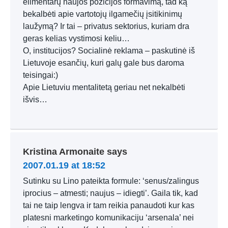
elimentarų naujos pozicijos formavimą, tad ką
bekalbėti apie vartotojų ilgamečių įsitikinimų
laužymą? Ir tai – privatus sektorius, kuriam dra
geras kelias vystimosi keliu…
O, institucijos? Socialinė reklama – paskutinė iš
Lietuvoje esančių, kuri galų gale bus daroma
teisingai:)
Apie Lietuviu mentalitetą geriau net nekalbėti
išvis…
Kristina Armonaite
says
2007.01.19 at 18:52
Sutinku su Lino pateikta formule: ‘senus/zalingus
iprocius – atmesti; naujus – idiegti’. Gaila tik, kad
tai ne taip lengva ir tam reikia panaudoti kur kas
platesni marketingo komunikaciju ‘arsenala’ nei