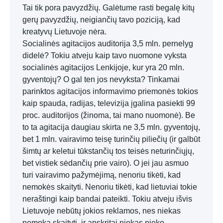
Tai tik pora pavyzdžių. Galėtume rasti begalę kitų
gerų pavyzdžių, neigiančių tavo poziciją, kad
kreatyvų Lietuvoje nėra.
Socialinės agitacijos auditorija 3,5 mln. pernelyg
didelė? Tokiu atveju kaip tavo nuomone vyksta
socialinės agitacijos Lenkijoje, kur yra 20 mln.
gyventojų? O gal ten jos nevyksta? Tinkamai
parinktos agitacijos informavimo priemonės tokios
kaip spauda, radijas, televizija įgalina pasiekti 99
proc. auditorijos (žinoma, tai mano nuomonė). Be
to ta agitacija daugiau skirta ne 3,5 mln. gyventojų,
bet 1 mln. vairavimo teisę turinčių piliečių (ir galbūt
šimtų ar keletui tūkstančių tos teisės neturinčiųjų,
bet vistiek sėdančių prie vairo). O jei jau asmuo
turi vairavimo pažymėjimą, nenoriu tikėti, kad
nemokės skaityti. Nenoriu tikėti, kad lietuviai tokie
neraštingi kaip bandai pateikti. Tokiu atveju išvis
Lietuvoje nebūtų jokios reklamos, nes niekas
nemoka skaityti, ir apskritai niekas nieko