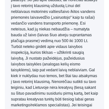
į tavo retorinį klausimą užduotą Linui dėl
neblaivaus motorinės valties/laivo /kitos vandens
priemonės laivavedžio („vairuotojo“ kaip tu rašai)
vedančio vandens transporto priemonę. Esi
neteisus, kad jų niekas nebaudžia – numatyta
bauda už laivo (laivas šiuo atveju suprantamas
plačiąja prasme) vedimą nuo 500 iki 1000 Lt.
Turbūt neteko girdėti apie vidaus laivybos
inspekciją, kurios tiklsas – užtikrinti saugią
laivybą. Ji nustato pažeidėjus, pažeidusius
laivybos taisykles (analogas kelių eismo
taisyklėms), taip pat vedant laivą neblaiviam. Gal
kiek ir nuklydau nuo temos, bet štai tau atsakymas
į tavo retorinį klausimą. Nenorėčiau sutikti su tavo
teiginiu, kad Lietuvoje nėra kreatyvų (tiesą sakant
su šituo pavadinimu susiduriu pirmą kartą, bet kaip
supratau kreatyvas turėtų būti tiesiog labai geras
marketingo/reklamos specialistas). Jei teisingai