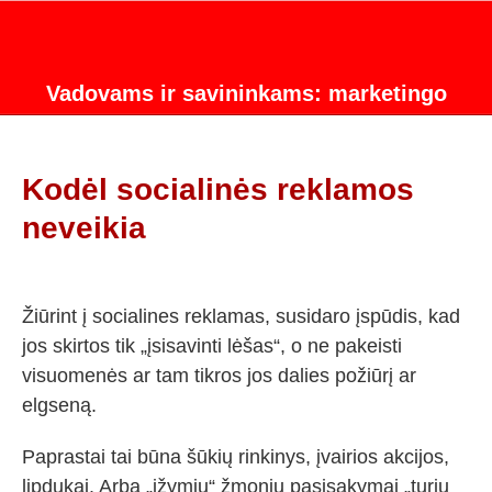
Vadovams ir savininkams: marketingo
strategijos konsultacijos.
Kodėl socialinės reklamos
neveikia
Žiūrint į socialines reklamas, susidaro įspūdis, kad
jos skirtos tik „įsisavinti lėšas“, o ne pakeisti
visuomenės ar tam tikros jos dalies požiūrį ar
elgseną.
Paprastai tai būna šūkių rinkinys, įvairios akcijos,
lipdukai. Arba „įžymių“ žmonių pasisakymai „turiu