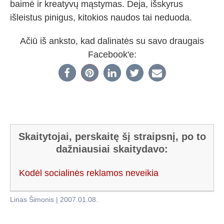
baimė ir kreatyvų mąstymas. Deja, išskyrus
išleistus pinigus, kitokios naudos tai neduoda.
Ačiū iš anksto, kad dalinatės su savo draugais
Facebook'e:
Skaitytojai, perskaitę šį straipsnį, po to
dažniausiai skaitydavo:
Kodėl socialinės reklamos neveikia
Linas Šimonis
|
2007.01.08
.