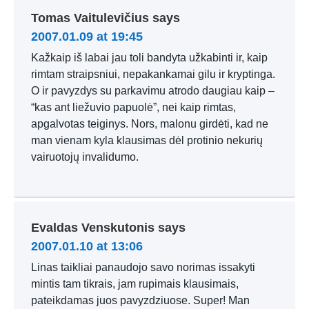
Tomas Vaitulevičius
says
2007.01.09 at 19:45
Kažkaip iš labai jau toli bandyta užkabinti ir, kaip
rimtam straipsniui, nepakankamai gilu ir kryptinga.
O ir pavyzdys su parkavimu atrodo daugiau kaip –
“kas ant liežuvio papuolė”, nei kaip rimtas,
apgalvotas teiginys. Nors, malonu girdėti, kad ne
man vienam kyla klausimas dėl protinio nekurių
vairuotojų invalidumo.
Evaldas Venskutonis
says
2007.01.10 at 13:06
Linas taikliai panaudojo savo norimas issakyti
mintis tam tikrais, jam rupimais klausimais,
pateikdamas juos pavyzdziuose. Super! Man