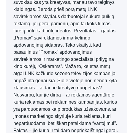
suvokiau kas yra kreatyvas, manau tavo teiginys
klaidingas. Berods prieš porą metų LNK
savireklamos skyriaus darbuotojai sukūrė puikią
reklamą, jei gerai pamenu, apie tai koks filmas
turėtų būti, kad būtų idealus. Rezultatas – gautas
„Promax“ savireklamos ir marketingo
apdovanojimų sidabras. Teko skaityti, kad
pasaulinius “Promax” apdovanojimus
savireklamos ir marketingo specialistai prilygina
kino kūrėjų “Oskarams”. Maža to, keletas metų
atgal LNK kažkurio sezono televizijos kampanija
pripažinta geriausia. Šioje vietoje nori nenori kyla
klausimas – ar tai ne kreatyvų nuopelnas?
Nesvarbu, kur jie dirba – ar reklamos agentūroje
kuria reklamas bei reklamines kampanijas, kurios
yra parduodamos kaip produktas užsakovams, ar
įmonės marketingo skyriuje kuria reklamą, kuri
neparduodama, bet iškart pateikiama “vartojimui”.
Faktas – jie kuria ir tai daro nepriekaištingai gerai.