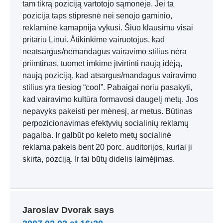
tam tikrą poziciją vartotojo sąmonėje. Jei ta
pozicija taps stipresnė nei senojo gaminio,
reklaminė kamapnija vykusi. Šiuo klausimu visai
pritariu Linui. Átikinkime vairuotojus, kad
neatsargus/nemandagus vairavimo stilius nėra
priimtinas, tuomet imkime įtvirtinti naują idėją,
naują poziciją, kad atsargus/mandagus vairavimo
stilius yra tiesiog “cool”. Pabaigai noriu pasakyti,
kad vairavimo kultūra formavosi daugelį metų. Jos
nepavyks pakeisti per mėnesį, ar metus. Būtinas
perpozicionavimas efektyvių socialinių reklamų
pagalba. Ir galbūt po keleto metų socialinė
reklama pakeis bent 20 porc. auditorijos, kuriai ji
skirta, pozciją. Ir tai būtų didelis laimėjimas.
Jaroslav Dvorak
says