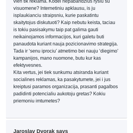
vien tik reklama. Kodel nepabandzius rysiu su
visuomene? Internetiniu apklausu, is ju
isplaukianciu straipsniu, kurie paskatintu
skaitytojus diskutuoti? Kaip nebutu keista, taciau
is tokiu pasisakymu taip pat galima gauti
neikainojamos informacijos, kuri galetu buti
panaudota kuriant nauja pozicionavimo strategija.
Tada ir ‘senu iprociu’ atmetimo bei nauju ‘diegimo’
kampanijos, mano nuomone, butu kur kas
efektyvesnes.
Kita vertus, jei tiek sunkumu atsiranda kuriant
socialines reklamas, ka pasakytumete, jei i jus
kreiptusi paramos organizacija, prasanti pagalbos
padidinti potencialiu aukotoju gretas? Kokiu
priemoniu imtumetes?
Jaroslav Dvorak
says