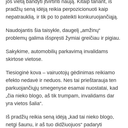
jos vietą bandyti įtvirtinti naują. Kitaip tariant, iš
pradžių seną idėją reikia perpozicionuoti kaip
nepatrauklią, ir tik po to pateikti konkuruojančiąją.
Naudojantis šia taisykle, daugelį „amžinų“
problemų galima išspręsti žymiai greičiau ir pigiau.
Sakykime, automobilių parkavimą invalidams
skirtose vietose.
Tiesioginė kova – vairuotojų gėdinimas reikiamo
efekto nedavė ir neduos. Nes tai prieštarauja ten
parkuojančiųjų smegenyse esamai nuostatai, kad
„čia nieko blogo, aš tik trumpam, invalidams dar
yra vietos šalia“.
Iš pradžių reikia seną idėją „kad tai nieko blogo,
netgi šaunu, ir aš tuo didžiuojuos“ padaryti