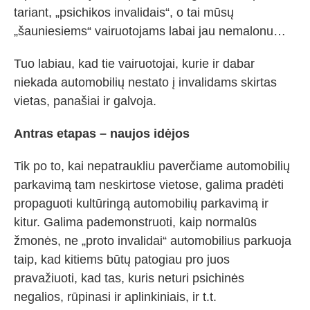
tariant, „psichikos invalidais“, o tai mūsų
„šauniesiems“ vairuotojams labai jau nemalonu…
Tuo labiau, kad tie vairuotojai, kurie ir dabar
niekada automobilių nestato į invalidams skirtas
vietas, panašiai ir galvoja.
Antras etapas – naujos idėjos
Tik po to, kai nepatraukliu paverčiame automobilių
parkavimą tam neskirtose vietose, galima pradėti
propaguoti kultūringą automobilių parkavimą ir
kitur. Galima pademonstruoti, kaip normalūs
žmonės, ne „proto invalidai“ automobilius parkuoja
taip, kad kitiems būtų patogiau pro juos
pravažiuoti, kad tas, kuris neturi psichinės
negalios, rūpinasi ir aplinkiniais, ir t.t.