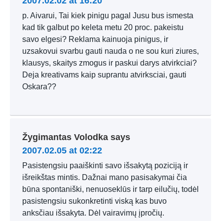
2007.02.02 at 16:20
p. Aivarui, Tai kiek pinigu pagal Jusu bus ismesta
kad tik galbut po keleta metu 20 proc. pakeistu
savo elgesi? Reklama kainuoja pinigus, ir
uzsakovui svarbu gauti nauda o ne sou kuri ziures,
klausys, skaitys zmogus ir paskui darys atvirkciai?
Deja kreativams kaip suprantu atvirksciai, gauti
Oskara??
Žygimantas Volodka
says
2007.02.05 at 02:22
Pasistengsiu paaiškinti savo išsakytą poziciją ir
išreikštas mintis. Dažnai mano pasisakymai čia
būna spontaniški, nenuoseklūs ir tarp eilučių, todėl
pasistengsiu sukonkretinti viską kas buvo
anksčiau išsakyta. Dėl vairavimų įpročių.