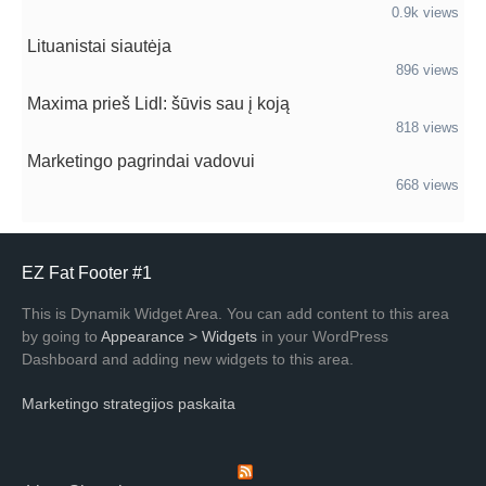
0.9k views
Lituanistai siautėja
896 views
Maxima prieš Lidl: šūvis sau į koją
818 views
Marketingo pagrindai vadovui
668 views
EZ Fat Footer #1
This is Dynamik Widget Area. You can add content to this area
by going to
Appearance > Widgets
in your WordPress
Dashboard and adding new widgets to this area.
Marketingo strategijos paskaita