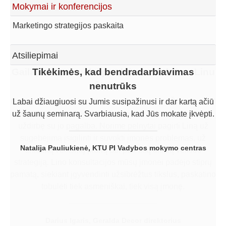
Mokymai ir konferencijos
Marketingo strategijos paskaita
Atsiliepimai
Gaila, kad per vėlai pradėjome dirbti su Linu
Tikėkimės, kad bendradarbiavimas
nenutrūks
Šimoniu
Gaila, kad per vėlai pradėjome dirbti su Linu Šimoniu. Kol
Labai džiaugiuosi su Jumis susipažinusi ir dar kartą ačiū
už šaunų seminarą. Svarbiausia, kad Jūs mokate įkvėpti.
dirbome patys, uždirbome žymiai mažiau, negu būtume
uždirbę su jo pagalba. Norime pelnytai pagirti Liną už
sugebėjimą įsigilinti ir suvokti įmonės problemas, už
Natalija Pauliukienė, KTU PI Vadybos mokymo centras
tinkamą veiksmų planą bei pateiktą aiškią veiklos
strategiją. Lino konsultacijos mūsų įmonei padėjo stiprų
pamatą, siekiant įgyvendinti užsibrėžtus tikslus, paskatino
tobulėti tiek asmeniškai, tiek visą įmonę.
Darius Igaris, Geralda Decor direktorius