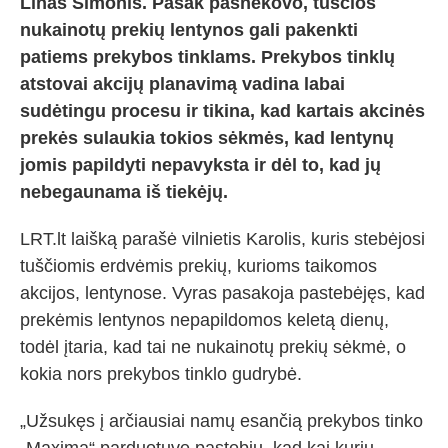
Linas Šimonis. Pasak pašnekovo, tuščios
nukainotų prekių lentynos gali pakenkti
patiems prekybos tinklams. Prekybos tinklų
atstovai akcijų planavimą vadina labai
sudėtingu procesu ir tikina, kad kartais akcinės
prekės sulaukia tokios sėkmės, kad lentynų
jomis papildyti nepavyksta ir dėl to, kad jų
nebegaunama iš tiekėjų.
LRT.lt laišką parašė vilnietis Karolis, kuris stebėjosi
tuščiomis erdvėmis prekių, kurioms taikomos
akcijos, lentynose. Vyras pasakoja pastebėjęs, kad
prekėmis lentynos nepapildomos keletą dienų,
todėl įtaria, kad tai ne nukainotų prekių sėkmė, o
kokia nors prekybos tinklo gudrybė.
„Užsukęs į arčiausiai namų esančią prekybos tinko