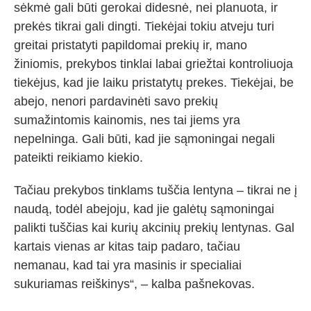
sėkmė gali būti gerokai didesnė, nei planuota, ir
prekės tikrai gali dingti. Tiekėjai tokiu atveju turi
greitai pristatyti papildomai prekių ir, mano
žiniomis, prekybos tinklai labai griežtai kontroliuoja
tiekėjus, kad jie laiku pristatytų prekes. Tiekėjai, be
abejo, nenori pardavinėti savo prekių
sumažintomis kainomis, nes tai jiems yra
nepelninga. Gali būti, kad jie sąmoningai negali
pateikti reikiamo kiekio.
Tačiau prekybos tinklams tuščia lentyna – tikrai ne į
naudą, todėl abejoju, kad jie galėtų sąmoningai
palikti tuščias kai kurių akcinių prekių lentynas. Gal
kartais vienas ar kitas taip padaro, tačiau
nemanau, kad tai yra masinis ir specialiai
sukuriamas reiškinys“, – kalba pašnekovas.