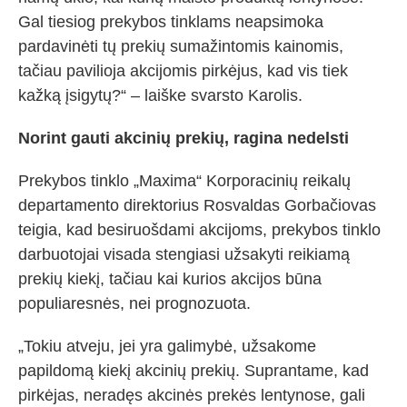
Gal tiesiog prekybos tinklams neapsimoka
pardavinėti tų prekių sumažintomis kainomis,
tačiau pavilioja akcijomis pirkėjus, kad vis tiek
kažką įsigytų?“ – laiške svarsto Karolis.
Norint gauti akcinių prekių, ragina nedelsti
Prekybos tinklo „Maxima“ Korporacinių reikalų
departamento direktorius Rosvaldas Gorbačiovas
teigia, kad besiruošdami akcijoms, prekybos tinklo
darbuotojai visada stengiasi užsakyti reikiamą
prekių kiekį, tačiau kai kurios akcijos būna
populiaresnės, nei prognozuota.
„Tokiu atveju, jei yra galimybė, užsakome
papildomą kiekį akcinių prekių. Suprantame, kad
pirkėjas, neradęs akcinės prekės lentynose, gali