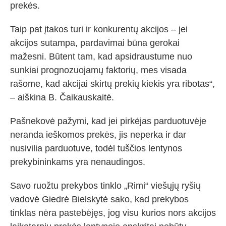
prekės.
Taip pat įtakos turi ir konkurentų akcijos – jei
akcijos sutampa, pardavimai būna gerokai
mažesni. Būtent tam, kad apsidraustume nuo
sunkiai prognozuojamų faktorių, mes visada
rašome, kad akcijai skirtų prekių kiekis yra ribotas“,
– aiškina B. Čaikauskaitė.
Pašnekovė pažymi, kad jei pirkėjas parduotuvėje
neranda ieškomos prekės, jis neperka ir dar
nusivilia parduotuve, todėl tuščios lentynos
prekybininkams yra nenaudingos.
Savo ruožtu prekybos tinklo „Rimi“ viešųjų ryšių
vadovė Giedrė Bielskytė sako, kad prekybos
tinklas nėra pastebėjęs, jog visu kurios nors akcijos