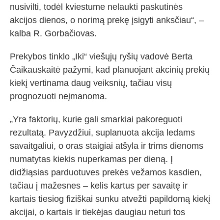
nusivilti, todėl kviestume nelaukti paskutinės
akcijos dienos, o norimą prekę įsigyti anksčiau“, –
kalba R. Gorbačiovas.
Prekybos tinklo „Iki“ viešųjų ryšių vadovė Berta
Čaikauskaitė pažymi, kad planuojant akcinių prekių
kiekį vertinama daug veiksnių, tačiau visų
prognozuoti neįmanoma.
„Yra faktorių, kurie gali smarkiai pakoreguoti
rezultatą. Pavyzdžiui, suplanuota akcija ledams
savaitgaliui, o oras staigiai atšyla ir trims dienoms
numatytas kiekis nuperkamas per dieną. Į
didžiąsias parduotuves prekės vežamos kasdien,
tačiau į mažesnes – kelis kartus per savaitę ir
kartais tiesiog fiziškai sunku atvežti papildomą kiekį
akcijai, o kartais ir tiekėjas daugiau neturi tos