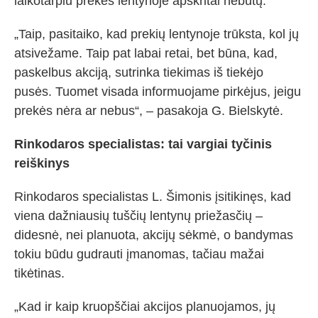
laikotarpiu prekės lentynoje apskritai nebūtų.
„Taip, pasitaiko, kad prekių lentynoje trūksta, kol jų
atsivežame. Taip pat labai retai, bet būna, kad,
paskelbus akciją, sutrinka tiekimas iš tiekėjo
pusės. Tuomet visada informuojame pirkėjus, jeigu
prekės nėra ar nebus“, – pasakoja G. Bielskytė.
Rinkodaros specialistas: tai vargiai tyčinis
reiškinys
Rinkodaros specialistas L. Šimonis įsitikinęs, kad
viena dažniausių tuščių lentynų priežasčių –
didesnė, nei planuota, akcijų sėkmė, o bandymas
tokiu būdu gudrauti įmanomas, tačiau mažai
tikėtinas.
„Kad ir kaip kruopščiai akcijos planuojamos, jų