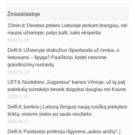
Žiniasklaidoje
15min.lt: Dėvėtas prekes Lietuvoje perkam brangiau, nei
naujas užsienyje: patys kalti, sako ekspertai
2020.11.18
Delfi.lt: Užsienyje drabužius išparduoda už centus, o
lietuviams – špyga? Paaiškino, kodėl neturime
grandiozinių nuolaidų
2020.10.14
LRT.lt: Nustebino „Sugamour“ kainos Vilniuje: už tą patį
patiekalą sumokėjo beveik dvigubai daugiau nei Kaune
2020.07.01
Delfi.lt: Įvertino į Lietuvą žengusį naują rusišką prekybos
tinklą: visiems vietos po saule neužteks
2020.06.17
Delfi.lt: Pardavėjo profesija išgyvena „aukso amžių“: į