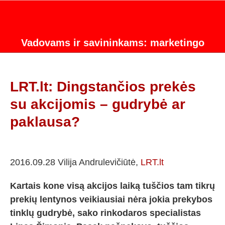
Vadovams ir savininkams: marketingo
strategijos konsultacijos.
LRT.lt: Dingstančios prekės
su akcijomis – gudrybė ar
paklausa?
2016.09.28 Vilija Andrulevičiūtė,
LRT.lt
Kartais kone visą akcijos laiką tuščios tam tikrų
prekių lentynos veikiausiai nėra jokia prekybos
tinklų gudrybė, sako rinkodaros specialistas