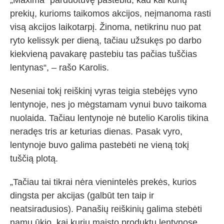
„Maxima“ parduotuvę pastebiu, kad kai kurių
prekių, kurioms taikomos akcijos, neįmanoma rasti
visą akcijos laikotarpį. Žinoma, netikrinu nuo pat
ryto kelissyk per dieną, tačiau užsukęs po darbo
kiekvieną pavakarę pastebiu tas pačias tuščias
lentynas“, – rašo Karolis.
Neseniai tokį reiškinį vyras teigia stebėjęs vyno
lentynoje, nes jo mėgstamam vynui buvo taikoma
nuolaida. Tačiau lentynoje nė butelio Karolis tikina
neradęs tris ar keturias dienas. Pasak vyro,
lentynoje buvo galima pastebėti ne vieną tokį
tuščią plotą.
„Tačiau tai tikrai nėra vienintelės prekės, kurios
dingsta per akcijas (galbūt ten taip ir
neatsiradusios). Panašių reiškinių galima stebėti
namų ūkio, kai kurių maisto produktų lentynose.