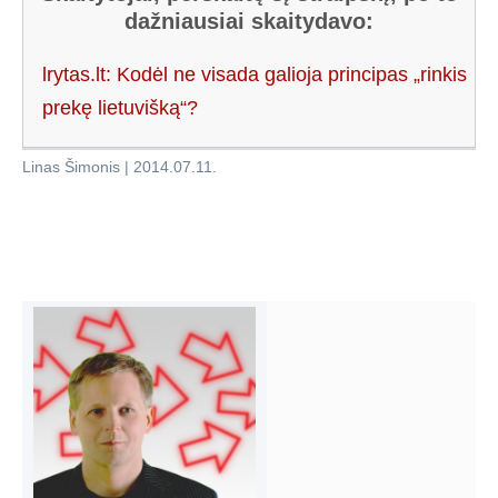
dažniausiai skaitydavo:
lrytas.lt: Kodėl ne visada galioja principas „rinkis
prekę lietuvišką“?
Linas Šimonis
|
2014.07.11
.