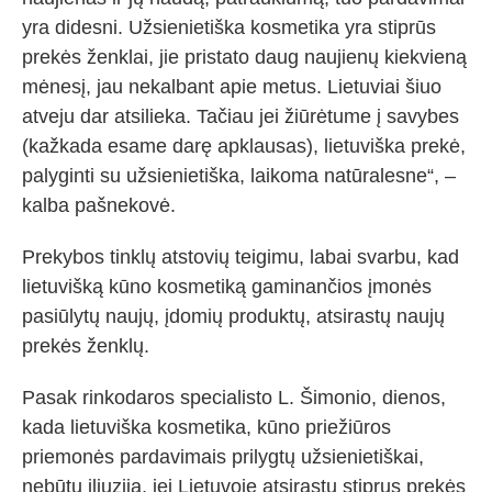
yra didesni. Užsienietiška kosmetika yra stiprūs
prekės ženklai, jie pristato daug naujienų kiekvieną
mėnesį, jau nekalbant apie metus. Lietuviai šiuo
atveju dar atsilieka. Tačiau jei žiūrėtume į savybes
(kažkada esame darę apklausas), lietuviška prekė,
palyginti su užsienietiška, laikoma natūralesne“, –
kalba pašnekovė.
Prekybos tinklų atstovių teigimu, labai svarbu, kad
lietuvišką kūno kosmetiką gaminančios įmonės
pasiūlytų naujų, įdomių produktų, atsirastų naujų
prekės ženklų.
Pasak rinkodaros specialisto L. Šimonio, dienos,
kada lietuviška kosmetika, kūno priežiūros
priemonės pardavimais prilygtų užsienietiškai,
nebūtų iliuzija, jei Lietuvoje atsirastų stiprus prekės