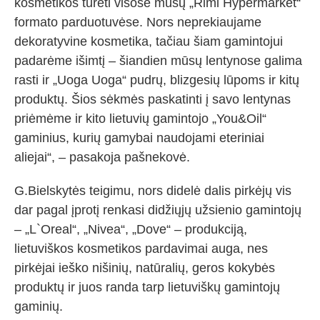
kosmetikos turėti visose mūsų „Rimi Hypermarket“
formato parduotuvėse. Nors neprekiaujame
dekoratyvine kosmetika, tačiau šiam gamintojui
padarėme išimtį – šiandien mūsų lentynose galima
rasti ir „Uoga Uoga“ pudrų, blizgesių lūpoms ir kitų
produktų. Šios sėkmės paskatinti į savo lentynas
priėmėme ir kito lietuvių gamintojo „You&Oil“
gaminius, kurių gamybai naudojami eteriniai
aliejai“, – pasakoja pašnekovė.
G.Bielskytės teigimu, nors didelė dalis pirkėjų vis
dar pagal įprotį renkasi didžiųjų užsienio gamintojų
– „L`Oreal“, „Nivea“, „Dove“ – produkciją,
lietuviškos kosmetikos pardavimai auga, nes
pirkėjai ieško nišinių, natūralių, geros kokybės
produktų ir juos randa tarp lietuviškų gamintojų
gaminių.