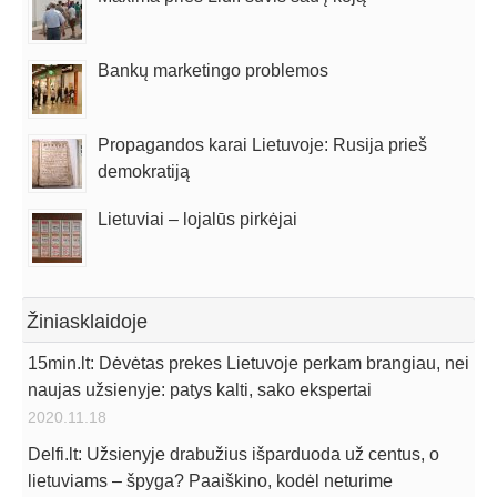
Bankų marketingo problemos
Propagandos karai Lietuvoje: Rusija prieš
demokratiją
Lietuviai – lojalūs pirkėjai
Žiniasklaidoje
15min.lt: Dėvėtas prekes Lietuvoje perkam brangiau, nei
naujas užsienyje: patys kalti, sako ekspertai
2020.11.18
Delfi.lt: Užsienyje drabužius išparduoda už centus, o
lietuviams – špyga? Paaiškino, kodėl neturime