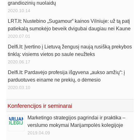
grandiozinių nuolaidų
2020.10.14
LRT.lt: Nustebino „Sugamour“ kainos Vilniuje: už tą patį
patiekalą sumokėjo beveik dvigubai daugiau nei Kaune
2020.07.01
Delfi.lt: Įvertino į Lietuvą žengusį naują rusišką prekybos
tinklą: visiems vietos po saule neužteks
2020.06.17
Delfi.lt: Pardavėjo profesija išgyvena „aukso amžių“: į
parduotuves einame ne prekių, o dėmesio
2020.03.10
Konferencijos ir seminarai
Marketingo strategijos pagrindai ir praktika –
verslumo mokymai Marijampolės kolegijoje
2019.04.09