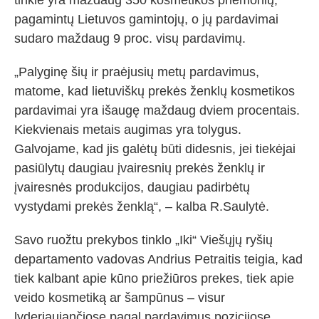
tinkle yra maždaug 350 kosmetikos priemonių,
pagamintų Lietuvos gamintojų, o jų pardavimai
sudaro maždaug 9 proc. visų pardavimų.
„Palyginę šių ir praėjusių metų pardavimus,
matome, kad lietuviškų prekės ženklų kosmetikos
pardavimai yra išaugę maždaug dviem procentais.
Kiekvienais metais augimas yra tolygus.
Galvojame, kad jis galėtų būti didesnis, jei tiekėjai
pasiūlytų daugiau įvairesnių prekės ženklų ir
įvairesnės produkcijos, daugiau padirbėtų
vystydami prekės ženklą“, – kalba R.Saulytė.
Savo ruožtu prekybos tinklo „Iki“ Viešųjų ryšių
departamento vadovas Andrius Petraitis teigia, kad
tiek kalbant apie kūno priežiūros prekes, tiek apie
veido kosmetiką ar šampūnus – visur
lyderiaujančiose pagal pardavimus pozicijose