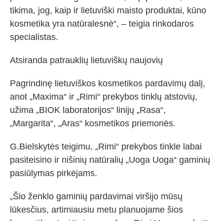
tikima, jog, kaip ir lietuviški maisto produktai, kūno
kosmetika yra natūralesnė“, – teigia rinkodaros
specialistas.
Atsiranda patrauklių lietuviškų naujovių
Pagrindinę lietuviškos kosmetikos pardavimų dalį,
anot „Maxima“ ir „Rimi“ prekybos tinklų atstovių,
užima „BIOK laboratorijos“ linijų „Rasa“,
„Margarita“, „Aras“ kosmetikos priemonės.
G.Bielskytės teigimu, „Rimi“ prekybos tinkle labai
pasiteisino ir nišinių natūralių „Uoga Uoga“ gaminių
pasiūlymas pirkėjams.
„Šio ženklo gaminių pardavimai viršijo mūsų
lūkesčius, artimiausiu metu planuojame šios