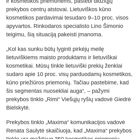
ir kosmetikos priemonėms, pastebi didžiųjų
prekybos centrų atstovai. Lietuviškos kūno
kosmetikos pardavimai tesudaro 9–10 proc. visos
apyvartos. Rinkodaros specialisto Lino Šimonio
teigimu, šią situaciją pakeisti įmanoma.
„Kol kas sunku būtų lyginti pirkėjų meilę
lietuviškiems maisto produktams ir lietuviškai
kosmetikai. Mūsų tinkle lietuviški prekių ženklai
sudaro apie 10 proc. visų parduodamų kosmetikos,
kūno priežiūros priemonių. Tačiau pastebime, kad
šis segmentas nuosekliai auga“, – pažymi
prekybos tinklo „Rimi“ Viešųjų ryšių vadovė Giedrė
Bielskytė.
Prekybos tinklo „Maxima“ komunikacijos vadovė
Renata Saulytė skaičiuoja, kad „Maxima“ prekybos