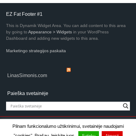
EZ Fat Footer #1
This is Dynamik Widget Area. You can add content to this area
by going to
Appearance > Widgets
in your WordPress
Dashboard and adding new widgets to this area.
Marketingo strategijos paskaita
LinasSimonis.com
Paieška svetainėje
© 1999–2026 Linas Šimonis
Pilnam funkcionalumo užtikrinimui, svetainėje naudojami
Terminalo g. 3, Kauno LEZ, LT-54469 Kaunas
"cookies". Prašau, leiskite juos.
Sutinku
Atmesti