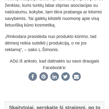
ženklas, kuris turėtų labai stiprias asociacijas su
natūralumu, kokybe, tam tikra prabanga ar kitomis
savybėmis. Tai galėtų kilstelti nuomonę apie visą
lietuvišką kūno kosmetiką.
„Rinkodara prasideda nuo produkto kūrimo, tad
dėmesį reikia sutelkti į produkciją, o ne jos
reklamą“, – sako L.Šimonis.
Ačiū iš anksto, kad dalinatės su savo draugais
Facebook'e:
Skaitytojai, perskaitę šį straipsnį, po to