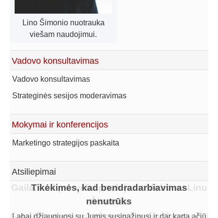
Lino Šimonio nuotrauka
viešam naudojimui.
Vadovo konsultavimas
Vadovo konsultavimas
Strateginės sesijos moderavimas
Mokymai ir konferencijos
Marketingo strategijos paskaita
Atsiliepimai
Gaila, kad per vėlai pradėjome dirbti su Linu
Tikėkimės, kad bendradarbiavimas
nenutrūks
Šimoniu
Gaila, kad per vėlai pradėjome dirbti su Linu Šimoniu. Kol
Labai džiaugiuosi su Jumis susipažinusi ir dar kartą ačiū