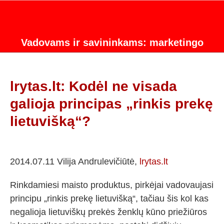
Vadovams ir savininkams: marketingo
strategijos konsultacijos.
lrytas.lt: Kodėl ne visada
galioja principas „rinkis prekę
lietuvišką“?
2014.07.11 Vilija Andrulevičiūtė,
lrytas.lt
Rinkdamiesi maisto produktus, pirkėjai vadovaujasi
principu „rinkis prekę lietuvišką“, tačiau šis kol kas
negalioja lietuviškų prekės ženklų kūno priežiūros