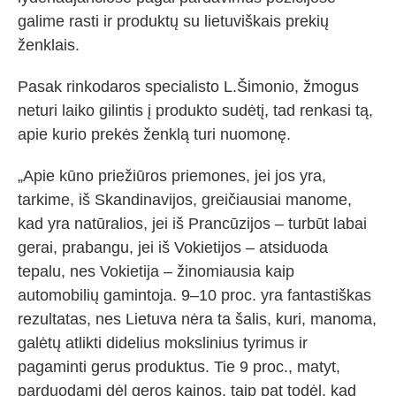
galime rasti ir produktų su lietuviškais prekių
ženklais.
Pasak rinkodaros specialisto L.Šimonio, žmogus
neturi laiko gilintis į produkto sudėtį, tad renkasi tą,
apie kurio prekės ženklą turi nuomonę.
„Apie kūno priežiūros priemones, jei jos yra,
tarkime, iš Skandinavijos, greičiausiai manome,
kad yra natūralios, jei iš Prancūzijos – turbūt labai
gerai, prabangu, jei iš Vokietijos – atsiduoda
tepalu, nes Vokietija – žinomiausia kaip
automobilių gamintoja. 9–10 proc. yra fantastiškas
rezultatas, nes Lietuva nėra ta šalis, kuri, manoma,
galėtų atlikti didelius mokslinius tyrimus ir
pagaminti gerus produktus. Tie 9 proc., matyt,
parduodami dėl geros kainos, taip pat todėl, kad