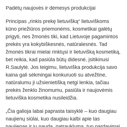
Padėtų naujovės ir dėmesys produkcijai
Principas „rinkis prekę lietuvišką“ lietuviškoms
kūno priežiūros priemonėms, kosmetikai galėtų
prigyti, nes žmonės tiki, kad Lietuvoje pagamintos
prekės yra kokybiškesnės, natūralesnės. Tad
žmonės tikrai mielai rinktųsi ir lietuvišką kosmetiką,
bet reikia, kad pasiūla būtų didesnė, įsitikinusi
R.Saulytė. Jos teigimu, lietuviška produkcija savo
kaina gali sėkmingai konkuruoti su atvežtine,
natūralumu ji užsienietišką netgi lenkia, tačiau
prekės ženklo žinomumu, pasiūla ir naujovėmis
lietuviška kosmetika nusileidžia.
„Čia galioja labai paprasta taisyklė – kuo daugiau
naujienų siūlai, kuo daugiau kalbi apie tas
naujienas ir jų naudą, patrauklumą, tuo pardavimai