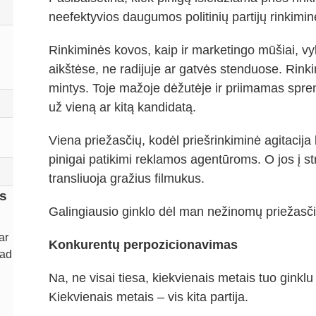
neefektyvios daugumos politinių partijų rinkimi
Rinkiminės kovos, kaip ir marketingo mūšiai, vy
aikštėse, ne radijuje ar gatvės stenduose. Rin
mintys. Toje mažoje dėžutėje ir priimamas sprend
už vieną ar kitą kandidatą.
Viena priežasčių, kodėl priešrinkiminė agitacija
pinigai patikimi reklamos agentūroms. O jos į stra
transliuoja gražius filmukus.
ti
s
Galingiausio ginklo dėl man nežinomų priežasč
ar
u
Konkurentų perpozicionavimas
kad
ai
.
Na, ne visai tiesa, kiekvienais metais tuo ginklu
ą
Kiekvienais metais – vis kita partija.