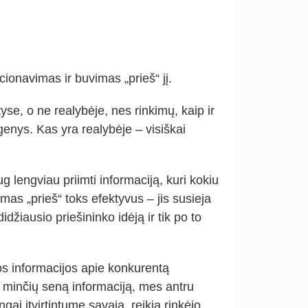
ionavimas ir buvimas „prieš“ jį.
se, o ne realybėje, nes rinkimų, kaip ir
nys. Kas yra realybėje – visiškai
engviau priimti informaciją, kuri kokiu
mas „prieš“ toks efektyvus – jis susieja
žiausio priešininko idėją ir tik po to
os informacijos apie konkurentą
š minčių seną informaciją, mes antru
gai įtvirtintume savąją, reikia rinkėjo