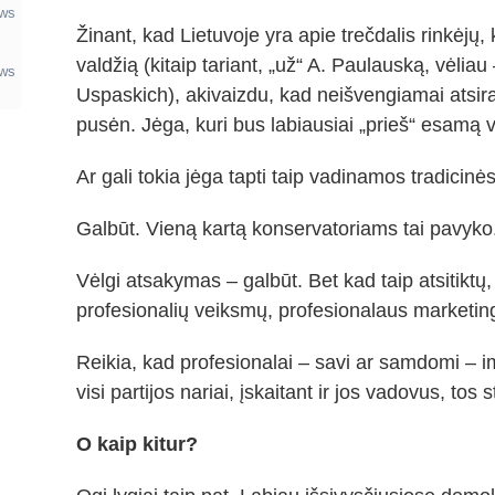
ews
Žinant, kad Lietuvoje yra apie trečdalis rinkėjų
valdžią (kitaip tariant, „už“ A. Paulauską, vėliau
ews
Uspaskich), akivaizdu, kad neišvengiamai atsira
pusėn. Jėga, kuri bus labiausiai „prieš“ esamą v
Ar gali tokia jėga tapti taip vadinamos tradicinės
Galbūt. Vieną kartą konservatoriams tai pavyko. 
Vėlgi atsakymas – galbūt. Bet kad taip atsitiktų, 
profesionalių veiksmų, profesionalaus marketin
Reikia, kad profesionalai – savi ar samdomi – im
visi partijos nariai, įskaitant ir jos vadovus, tos s
O kaip kitur?