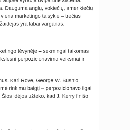
kratijose vyrauja dvipartinė sistema.
. Dauguma anglų, vokiečių, amerikiečių
r viena marketingo taisyklė – trečias
 žaidėjas yra labai varganas.
ketingo tėvynėje – sėkmingai taikomas
ikslesni perpozicionavimo veiksmai ir
imus. Karl Rove, George W. Bush’o
ėmė rinkimų baigtį – perpozicionavo ilgai
. Šios idėjos užteko, kad J. Kerry finišo