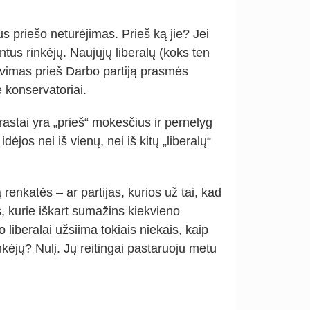
us priešo neturėjimas. Prieš ką jie? Jei
entus rinkėjų. Naujųjų liberalų (koks ten
uvimas prieš Darbo partiją prasmės
ę konservatoriai.
prastai yra „prieš“ mokesčius ir pernelyg
dėjos nei iš vienų, nei iš kitų „liberalų“
renkatės – ar partijas, kurios už tai, kad
, kurie iškart sumažins kiekvieno
 liberalai užsiima tokiais niekais, kaip
nkėjų? Nulį. Jų reitingai pastaruoju metu