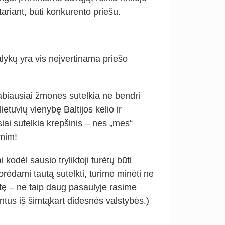
tariant, būti konkurento priešu.
ykų yra vis neįvertinama priešo
labiausiai žmones sutelkia ne bendri
ietuvių vienybę Baltijos kelio ir
siai sutelkia krepšinis – nes „mes“
imim!
i kodėl sausio tryliktoji turėtų būti
rėdami tautą sutelkti, turime minėti ne
tę – ne taip daug pasaulyje rasime
antus iš šimtąkart didesnės valstybės.)