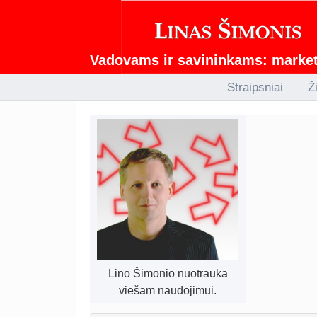
Vadovams ir savininkams: marketi
Straipsniai
Ž
Lino Šimonio nuotrauka
viešam naudojimui.