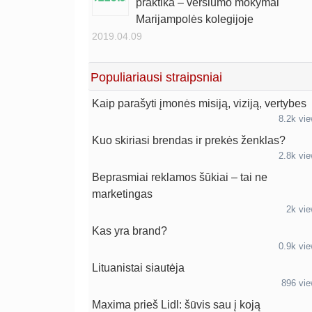
praktika – verslumo mokymai
Marijampolės kolegijoje
2019.04.09
Populiariausi straipsniai
Kaip parašyti įmonės misiją, viziją, vertybes
8.2k vi
Kuo skiriasi brendas ir prekės ženklas?
2.8k vi
Beprasmiai reklamos šūkiai – tai ne
marketingas
2k vi
Kas yra brand?
0.9k vi
Lituanistai siautėja
896 vi
Maxima prieš Lidl: šūvis sau į koją