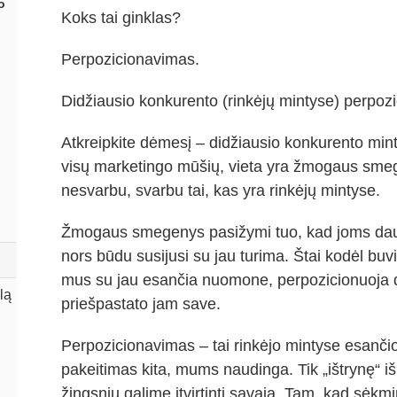
o
Koks tai ginklas?
Perpozicionavimas.
Didžiausio konkurento (rinkėjų mintyse) perpozic
Atkreipkite dėmesį – didžiausio konkurento minty
visų marketingo mūšių, vieta yra žmogaus smege
nesvarbu, svarbu tai, kas yra rinkėjų mintyse.
Žmogaus smegenys pasižymi tuo, kad joms daug l
nors būdu susijusi su jau turima. Štai kodėl buvi
mus su jau esančia nuomone, perpozicionuoja did
lą
priešpastato jam save.
Perpozicionavimas – tai rinkėjo mintyse esanči
pakeitimas kita, mums naudinga. Tik „ištrynę“ i
žingsniu galime įtvirtinti savąją. Tam, kad sėkmin