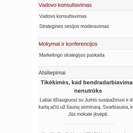
Vadovo konsultavimas
Vadovo konsultavimas
Strateginės sesijos moderavimas
Mokymai ir konferencijos
Marketingo strategijos paskaita
Atsiliepimai
Gaila, kad per vėlai pradėjome dirb
Tikėkimės, kad bendradarbiavima
su Linu Šimoniu
nenutrūks
Labai džiaugiuosi su Jumis susipažinusi ir d
Gaila, kad per vėlai pradėjome dirbti su Lin
kartą ačiū už šaunų seminarą. Svarbiausia, 
Šimoniu. Kol dirbome patys, uždirbome žymi
mažiau, negu būtume uždirbę su jo pagalba
Jūs mokate įkvėpti.
Norime pelnytai pagirti Liną už sugebėjim
įsigilinti ir suvokti įmonės problemas, už