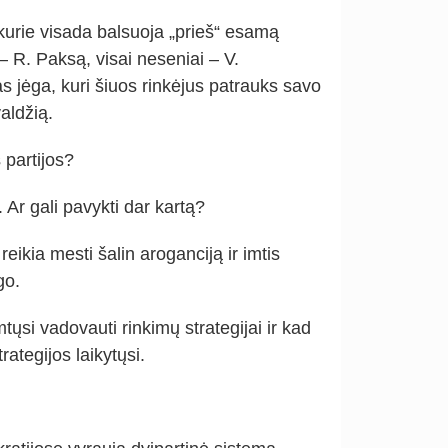
, kurie visada balsuoja „prieš“ esamą
 – R. Paksą, visai neseniai – V.
s jėga, kuri šiuos rinkėjus patrauks savo
aldžią.
 partijos?
Ar gali pavykti dar kartą?
reikia mesti šalin aroganciją ir imtis
go.
tųsi vadovauti rinkimų strategijai ir kad
trategijos laikytųsi.