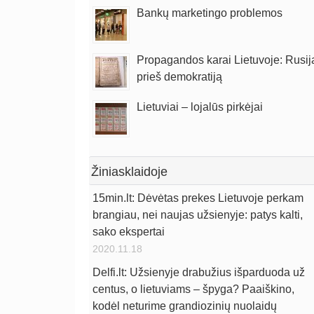
Bankų marketingo problemos
Propagandos karai Lietuvoje: Rusij
prieš demokratiją
Lietuviai – lojalūs pirkėjai
Žiniasklaidoje
15min.lt: Dėvėtas prekes Lietuvoje perkam
brangiau, nei naujas užsienyje: patys kalti,
sako ekspertai
2020.11.18
Delfi.lt: Užsienyje drabužius išparduoda už
centus, o lietuviams – špyga? Paaiškino,
kodėl neturime grandiozinių nuolaidų