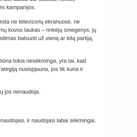
nės kampanijos.
ksta ne televizorių ekranuose, ne
kimų kovos laukas – rinkėjų smegenys, jų
imas balsuoti už vieną ar kitą partiją,
 būna tokia nesėkminga, yra tai, kad
tegiją nusispjauna, jos tik kuria ir
ių jos nenaudoja.
 naudojasi, ir naudojasi labai sėkmingai.