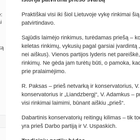
Praktiškai visi iki šiol Lietuvoje vykę rinkimai ši
:
i
patvirtindavo.
Sąjūdis laimėjo rinkimus, turėdamas priešą – k
keletas rinkimų, vykusių pagal garsiai įvardintą 
ką
nei aiškus). Vienos partijos lyderis net pareiškė
rinkimų. Ne gėda jam turėtų būti, o pamoka, ka
prie pralaimėjimo.
R. Paksas – prieš netvarką ir konservatorius, V
konservatorius ir „Liandzbergį“, V. Adamkus – p
visi rinkimai laimimi, būnant aiškiu „prieš“.
Dabartinis konservatorių reitingų kilimas – tik to
yra prieš Darbo partiją ir V. Uspaskich.