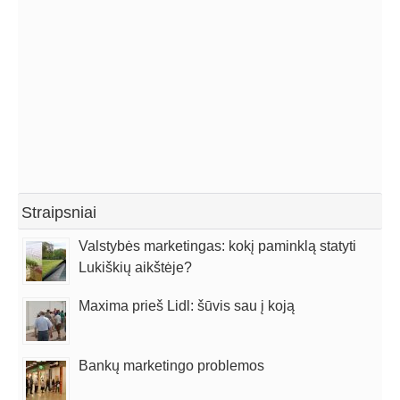
strategiją. Lino konsultacijos mūsų įmonei padėjo stiprų
pamatą, siekiant įgyvendinti užsibrėžtus tikslus, paskatino
tobulėti tiek asmeniškai, tiek visą įmonę.
Darius Igaris, Geralda Decor direktorius
Straipsniai
Valstybės marketingas: kokį paminklą statyti
Lukiškių aikštėje?
Maxima prieš Lidl: šūvis sau į koją
Bankų marketingo problemos