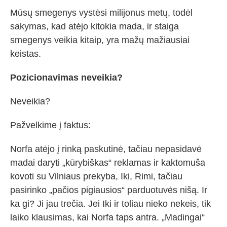
Mūsų smegenys vystėsi milijonus metų, todėl
sakymas, kad atėjo kitokia mada, ir staiga
smegenys veikia kitaip, yra mažų mažiausiai
keistas.
Pozicionavimas neveikia?
Neveikia?
Pažvelkime į faktus:
Norfa atėjo į rinką paskutinė, tačiau nepasidavė
madai daryti „kūrybiškas“ reklamas ir kaktomuša
kovoti su Vilniaus prekyba, Iki, Rimi, tačiau
pasirinko „pačios pigiausios“ parduotuvės nišą. Ir
ka gi? Ji jau trečia. Jei Iki ir toliau nieko nekeis, tik
laiko klausimas, kai Norfa taps antra. „Madingai“