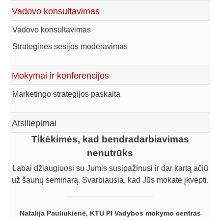
Vadovo konsultavimas
Vadovo konsultavimas
Strateginės sesijos moderavimas
Mokymai ir konferencijos
Marketingo strategijos paskaita
Atsiliepimai
Gaila, kad per vėlai pradėjome dirbti su Linu
Tikėkimės, kad bendradarbiavimas
nenutrūks
Šimoniu
Gaila, kad per vėlai pradėjome dirbti su Linu Šimoniu. Kol
Labai džiaugiuosi su Jumis susipažinusi ir dar kartą ačiū
už šaunų seminarą. Svarbiausia, kad Jūs mokate įkvėpti.
dirbome patys, uždirbome žymiai mažiau, negu būtume
uždirbę su jo pagalba. Norime pelnytai pagirti Liną už
sugebėjimą įsigilinti ir suvokti įmonės problemas, už
Natalija Pauliukienė, KTU PI Vadybos mokymo centras
tinkamą veiksmų planą bei pateiktą aiškią veiklos