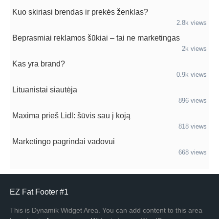
Kuo skiriasi brendas ir prekės ženklas?
2.8k views
Beprasmiai reklamos šūkiai – tai ne marketingas
2k views
Kas yra brand?
0.9k views
Lituanistai siautėja
896 views
Maxima prieš Lidl: šūvis sau į koją
818 views
Marketingo pagrindai vadovui
668 views
EZ Fat Footer #1
This is Dynamik Widget Area. You can add content to this area