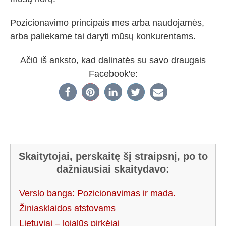
Pozicionavimo principais mes arba naudojamės,
arba paliekame tai daryti mūsų konkurentams.
Ačiū iš anksto, kad dalinatės su savo draugais
Facebook'e:
Skaitytojai, perskaitę šį straipsnį, po to
dažniausiai skaitydavo:
Verslo banga: Pozicionavimas ir mada.
Žiniasklaidos atstovams
Lietuviai – lojalūs pirkėjai