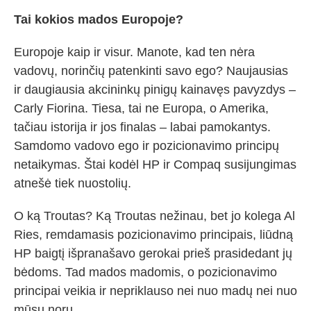
Tai kokios mados Europoje?
Europoje kaip ir visur. Manote, kad ten nėra
vadovų, norinčių patenkinti savo ego? Naujausias
ir daugiausia akcininkų pinigų kainavęs pavyzdys –
Carly Fiorina. Tiesa, tai ne Europa, o Amerika,
tačiau istorija ir jos finalas – labai pamokantys.
Samdomo vadovo ego ir pozicionavimo principų
netaikymas. Štai kodėl HP ir Compaq susijungimas
atnešė tiek nuostolių.
O ką Troutas? Ką Troutas nežinau, bet jo kolega Al
Ries, remdamasis pozicionavimo principais, liūdną
HP baigtį išpranašavo gerokai prieš prasidedant jų
bėdoms. Tad mados madomis, o pozicionavimo
principai veikia ir nepriklauso nei nuo madų nei nuo
mūsų norų.