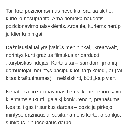
Tai, kad pozicionavimas neveikia, šaukia tik tie,
kurie jo nesupranta. Arba nemoka naudotis
pozicionavimo taisyklėmis. Arba tie, kuriems nerūpi
jų klientų pinigai.
Dažniausiai tai yra įvairūs menininkai, „kreatyvai“,
norintys kurti gražius filmukus ar parduoti
„kūrybiškas“ idėjas. Kartais tai – samdomi įmonių
darbuotojai, norintys pasipuikuoti tarp kolegų ar (tai
kitas kraštutinumas) – neišsiskirti, būti „kaip visi“.
Nepatinka pozicionavimas tiems, kurie nenori savo
klientams sukurti ilgalaikį konkurencinį pranašumą.
Nes tai ilgas ir sunkus darbas – pozicija pirkėjo
mintyse dažniausiai susikuria ne iš karto, o po ilgo,
sunkaus ir nuoseklaus darbo.