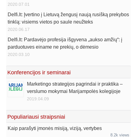
2020.07.01
Delfi.lt: Įvertino į Lietuvą žengusį naują rusišką prekybos
tinklą: visiems vietos po saule neužteks
2020.06.17
Delfi.lt: Pardavėjo profesija išgyvena „aukso amžių“: į
parduotuves einame ne prekių, o dėmesio
2020.03.10
Konferencijos ir seminarai
Marketingo strategijos pagrindai ir praktika –
verslumo mokymai Marijampolės kolegijoje
2019.04.09
Populiariausi straipsniai
Kaip parašyti įmonės misiją, viziją, vertybes
8.2k views