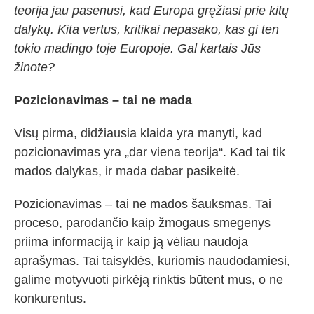
teorija jau pasenusi, kad Europa gręžiasi prie kitų
dalykų. Kita vertus, kritikai nepasako, kas gi ten
tokio madingo toje Europoje. Gal kartais Jūs
žinote?
Pozicionavimas – tai ne mada
Visų pirma, didžiausia klaida yra manyti, kad
pozicionavimas yra „dar viena teorija“. Kad tai tik
mados dalykas, ir mada dabar pasikeitė.
Pozicionavimas – tai ne mados šauksmas. Tai
proceso, parodančio kaip žmogaus smegenys
priima informaciją ir kaip ją vėliau naudoja
aprašymas. Tai taisyklės, kuriomis naudodamiesi,
galime motyvuoti pirkėją rinktis būtent mus, o ne
konkurentus.