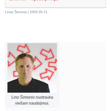
Linas Šimonis
|
2005.05.21
.
Lino Šimonio nuotrauka
viešam naudojimui.