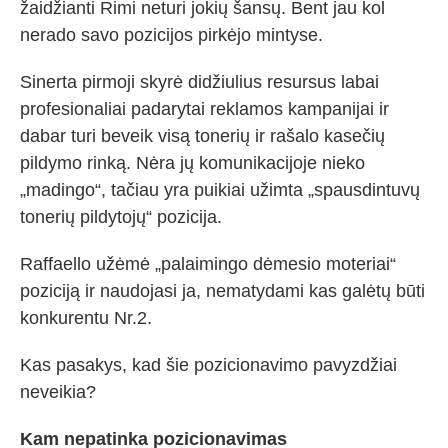
žaidžianti Rimi neturi jokių šansų. Bent jau kol
nerado savo pozicijos pirkėjo mintyse.
Sinerta pirmoji skyrė didžiulius resursus labai
profesionaliai padarytai reklamos kampanijai ir
dabar turi beveik visą tonerių ir rašalo kasečių
pildymo rinką. Nėra jų komunikacijoje nieko
„madingo“, tačiau yra puikiai užimta „spausdintuvų
tonerių pildytojų“ pozicija.
Raffaello užėmė „palaimingo dėmesio moteriai“
poziciją ir naudojasi ja, nematydami kas galėtų būti
konkurentu Nr.2.
Kas pasakys, kad šie pozicionavimo pavyzdžiai
neveikia?
Kam nepatinka pozicionavimas