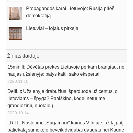
Propagandos karai Lietuvoje: Rusija prieš
demokratiją
Lietuviai – lojalūs pirkėjai
Žiniasklaidoje
15min.lt: Dėvėtas prekes Lietuvoje perkam brangiau, nei
naujas užsienyje: patys kalti, sako ekspertai
2020.11.18
Delfi.lt: Užsienyje drabužius išparduoda už centus, o
lietuviams – špyga? Paaiškino, kodėl neturime
grandiozinių nuolaidų
2020.10.14
LRT.lt: Nustebino „Sugamour“ kainos Vilniuje: už tą patį
patiekalą sumokėjo beveik dvigubai daugiau nei Kaune