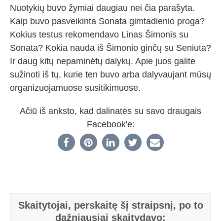
Nuotykių buvo žymiai daugiau nei čia parašyta.
Kaip buvo pasveikinta Sonata gimtadienio proga?
Kokius testus rekomendavo Linas Šimonis su
Sonata? Kokia nauda iš Šimonio ginčų su Seniuta?
Ir daug kitų nepaminėtų dalykų. Apie juos galite
sužinoti iš tų, kurie ten buvo arba dalyvaujant mūsų
organizuojamuose susitikimuose.
Ačiū iš anksto, kad dalinatės su savo draugais
Facebook'e:
Skaitytojai, perskaitę šį straipsnį, po to
dažniausiai skaitydavo: