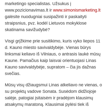
marketingo specialistas. Užsukus į
www.pozicionavimas.lt ir
www.simonismarketing.lt
galėsite nuodugniai susipažinti ir paskaityti
straipsnius, pvz. kodėl Lietuvos mokyklose
skatinama savižudybė?
Visgi grįžkime prie susitikimo, kuris vyko liepos 11
d. Kauno miesto savivaldybėje. Vienas būrys
linksmai keliavo iš Vilniaus, o antrasis laukė mūsų
Kaune. Pamačius kaip laisvai orientuojasi Linas
Kauno savivaldybėje, supratom – čia jis dažnas
svečias.
Mūsų visų džiaugsmui Linas atkeliavo ne vienas, o
su projektų vadove Sonata. Susėdom didžiojoje
salėje, patogiai įsitaisėm ir pradėjom klausimų
atsakymų maratoną. Klausimai pylėsi tiek iš