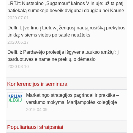
LRT.lt: Nustebino „Sugamour“ kainos Vilniuje: už tą patį
patiekalą sumokėjo beveik dvigubai daugiau nei Kaune
2020.07.01
Delfi.lt: Įvertino į Lietuvą žengusį naują rusišką prekybos
tinklą: visiems vietos po saule neužteks
2020.06.17
Delfi.lt: Pardavėjo profesija išgyvena „aukso amžių“: į
parduotuves einame ne prekių, o dėmesio
2020.03.10
Konferencijos ir seminarai
Marketingo strategijos pagrindai ir praktika –
verslumo mokymai Marijampolės kolegijoje
2019.04.09
Populiariausi straipsniai