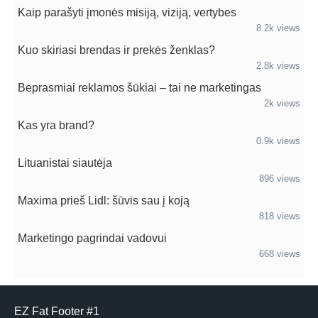
Kaip parašyti įmonės misiją, viziją, vertybes
8.2k views
Kuo skiriasi brendas ir prekės ženklas?
2.8k views
Beprasmiai reklamos šūkiai – tai ne marketingas
2k views
Kas yra brand?
0.9k views
Lituanistai siautėja
896 views
Maxima prieš Lidl: šūvis sau į koją
818 views
Marketingo pagrindai vadovui
668 views
EZ Fat Footer #1