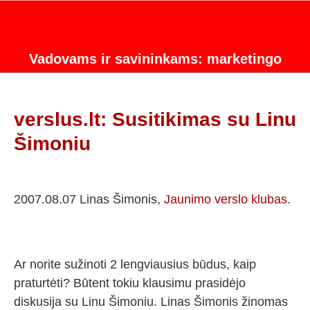
Vadovams ir savininkams: marketingo
strategijos konsultacijos.
verslus.lt: Susitikimas su Linu
Šimoniu
2007.08.07 Linas Šimonis,
Jaunimo verslo klubas
.
Ar norite sužinoti 2 lengviausius būdus, kaip
praturtėti? Būtent tokiu klausimu prasidėjo
diskusija su Linu Šimoniu. Linas Šimonis žinomas