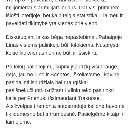
milijonieriaus ar milijardieriaus. Dar visi priminėm
išlošti loterijoje, bet kaip teigia statistika – laimėti ir
paveldėti tikimybė yra vienas prie vieno.
Diskutuojant laikas bėga nepastebimai. Pabaigoje
Linas visiems palinkėjo būti kitokiems. Nuspręsti,
kokie kiekvienas norime būti ir išsiskirti.
Po tokių palinkėjimų, kupini įspūdžių visi drauge,
deja, jau be Lino ir Sonatos, iškeliavome į kavinę
pasidalinti įspūdžiais bei draugiškai
pasišnekučiuoti. Grįžtant į Vilnių teko pasirinkti
kelią per Prienus. Išsimaudant Trakuose.
Atsižvelgus į remontą autostradoje kelionė buvo ne
tik įdomesnė bet ir trumpesnė. Pasielgėme kitaip ir
laimėjome.