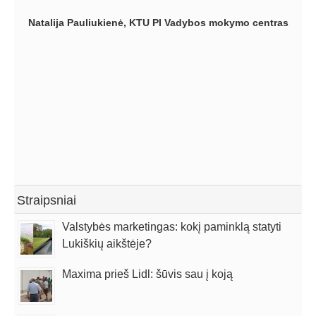
sugebėjimą įsigilinti ir suvokti įmonės problemas, už
Natalija Pauliukienė, KTU PI Vadybos mokymo centras
tinkamą veiksmų planą bei pateiktą aiškią veiklos
strategiją. Lino konsultacijos mūsų įmonei padėjo stiprų
pamatą, siekiant įgyvendinti užsibrėžtus tikslus, paskatino
tobulėti tiek asmeniškai, tiek visą įmonę.
Darius Igaris, Geralda Decor direktorius
Straipsniai
Valstybės marketingas: kokį paminklą statyti
Lukiškių aikštėje?
Maxima prieš Lidl: šūvis sau į koją