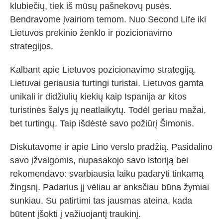
klubiečių, tiek iš mūsų pašnekovų pusės.
Bendravome įvairiom temom. Nuo Second Life iki
Lietuvos prekinio ženklo ir pozicionavimo
strategijos.
Kalbant apie Lietuvos pozicionavimo strategiją,
Lietuvai geriausia turtingi turistai. Lietuvos gamta
unikali ir didžiulių kiekių kaip Ispanija ar kitos
turistinės šalys jų neatlaikytų. Todėl geriau mažai,
bet turtingų. Taip išdėstė savo požiūrį Šimonis.
Diskutavome ir apie Lino verslo pradžią. Pasidalino
savo įžvalgomis, nupasakojo savo istoriją bei
rekomendavo: svarbiausia laiku padaryti tinkamą
žingsnį. Padarius jį vėliau ar anksčiau būna žymiai
sunkiau. Su patirtimi tas jausmas ateina, kada
būtent įšokti į važiuojantį traukinį.