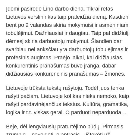
Įdomi pasirodė Lino darbo diena. Tikrai retas
Lietuvos verslininkas taip praleidžia dieną. Kasdien
bent po 2 valandas skiria mokymuisi ir asmeniniam
tobulėjimui. Dažniausiai ir daugiau. Taip pat didžiulį
dėmesį skiria darbuotojų mokymui. Šiandien dar
svarbiau nei anksčiau yra darbuotojų tobulėjimas ir
profesinis augimas. Praėjo laikai, kai didžiausias
konkurentinis pranašumas buvo įranga, dabar
didžiausias konkurencinis pranašumas – žmonės.
Lietuvoje trūksta tekstų rašytojų. Todėl juos tenka
rašyti pačiam. Lietuvoje kol kas nieks nemoko, kaip
rašyti pardavinėjančius tekstus. Kultūra, gramatika,
logika ir t.t. viskas gerai. O parduoti neparduoda…
Beje, dėl lengviausių praturtėjimo būdų. Pirmasis
Trump‘o – paveldėti, o antrasis – ištekėti už