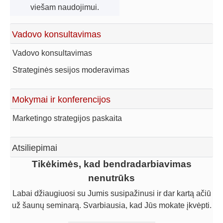
viešam naudojimui.
Vadovo konsultavimas
Vadovo konsultavimas
Strateginės sesijos moderavimas
Mokymai ir konferencijos
Marketingo strategijos paskaita
Atsiliepimai
Gaila, kad per vėlai pradėjome dirbti su Linu
Tikėkimės, kad bendradarbiavimas
nenutrūks
Šimoniu
Gaila, kad per vėlai pradėjome dirbti su Linu Šimoniu. Kol
Labai džiaugiuosi su Jumis susipažinusi ir dar kartą ačiū
už šaunų seminarą. Svarbiausia, kad Jūs mokate įkvėpti.
dirbome patys, uždirbome žymiai mažiau, negu būtume
uždirbę su jo pagalba. Norime pelnytai pagirti Liną už