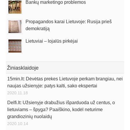
Bankų marketingo problemos
Propagandos karai Lietuvoje: Rusija prieš
demokratiją
Lietuviai – lojalūs pirkėjai
Žiniasklaidoje
15min.lt: Dėvėtas prekes Lietuvoje perkam brangiau, nei
naujas užsienyje: patys kalti, sako ekspertai
2020.11.18
Delfi.lt: Užsienyje drabužius išparduoda už centus, o
lietuviams – špyga? Paaiškino, kodėl neturime
grandiozinių nuolaidų
2020.10.14