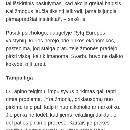
tai išskirtinis pasiūlymas, kad akcija greitai baigsis.
Kai žmogus jaučia tiksintį laikrodį, jame įsijungia
pirmapradžiai instinktai“, – sakė jis.
Pasak psichologo, daugelyje Rytų Europos
valstybių, kurios perėjo prie rinkos ekonomikos,
pastebima, jog staiga praturtėję žmonės pradėjo
pirkti viską, ką tik įmanoma. Svarbu buvo ne daikto
kokybė, o jį turėti.
Tampa liga
O.Lapino teigimu, impulsyvus pirkimas gali tapti
rimta problema. „Yra žmonių, priklausomų nuo
pirkimo taip pat, kaip ir nuo alkoholio ar narkotikų.
Jie perka ne todėl, kad jiems reikalingi daiktai, o
dėl paties pirkimo proceso. Kartais jie prekes