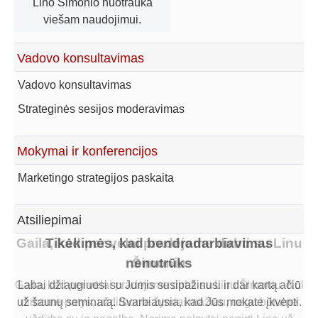
Lino Šimonio nuotrauka
viešam naudojimui.
Vadovo konsultavimas
Vadovo konsultavimas
Strateginės sesijos moderavimas
Mokymai ir konferencijos
Marketingo strategijos paskaita
Atsiliepimai
Gaila, kad per vėlai pradėjome dirbti su Linu
Tikėkimės, kad bendradarbiavimas
nenutrūks
Šimoniu
Gaila, kad per vėlai pradėjome dirbti su Linu Šimoniu. Kol
Labai džiaugiuosi su Jumis susipažinusi ir dar kartą ačiū
už šaunų seminarą. Svarbiausia, kad Jūs mokate įkvėpti.
dirbome patys, uždirbome žymiai mažiau, negu būtume