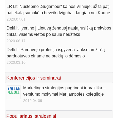
LRT.lt: Nustebino „Sugamour“ kainos Vilniuje: už tą patį
patiekalą sumokėjo beveik dvigubai daugiau nei Kaune
2020.07.01
Delfi.lt: Įvertino į Lietuvą žengusį naują rusišką prekybos
tinklą: visiems vietos po saule neužteks
2020.06.17
Delfi.lt: Pardavėjo profesija išgyvena „aukso amžių“: į
parduotuves einame ne prekių, o dėmesio
2020.03.10
Konferencijos ir seminarai
Marketingo strategijos pagrindai ir praktika –
verslumo mokymai Marijampolės kolegijoje
2019.04.09
Populiariausi straipsniai