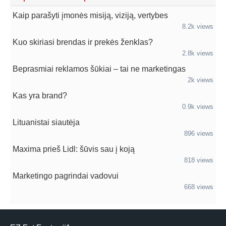
Kaip parašyti įmonės misiją, viziją, vertybes
8.2k views
Kuo skiriasi brendas ir prekės ženklas?
2.8k views
Beprasmiai reklamos šūkiai – tai ne marketingas
2k views
Kas yra brand?
0.9k views
Lituanistai siautėja
896 views
Maxima prieš Lidl: šūvis sau į koją
818 views
Marketingo pagrindai vadovui
668 views