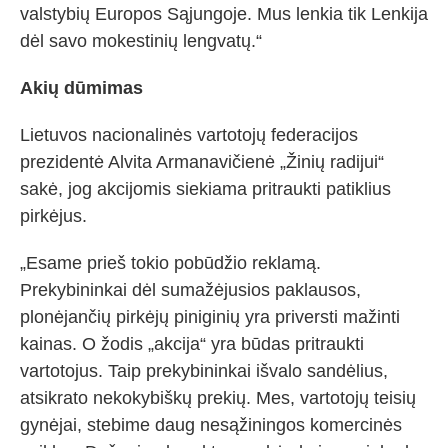
valstybių Europos Sąjungoje. Mus lenkia tik Lenkija
dėl savo mokestinių lengvatų.“
Akių dūmimas
Lietuvos nacionalinės vartotojų federacijos
prezidentė Alvita Armanavičienė „Žinių radijui“
sakė, jog akcijomis siekiama pritraukti patiklius
pirkėjus.
„Esame prieš tokio pobūdžio reklamą.
Prekybininkai dėl sumažėjusios paklausos,
plonėjančių pirkėjų piniginių yra priversti mažinti
kainas. O žodis „akcija“ yra būdas pritraukti
vartotojus. Taip prekybininkai išvalo sandėlius,
atsikrato nekokybiškų prekių. Mes, vartotojų teisių
gynėjai, stebime daug nesąžiningos komercinės