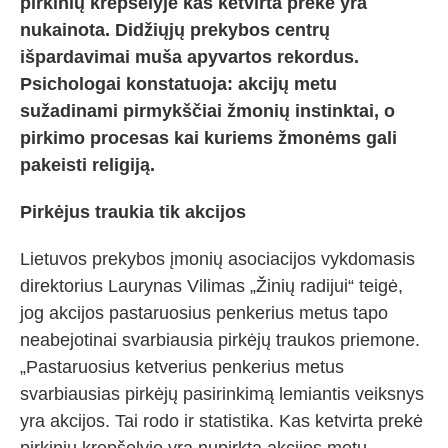
pirkinių krepšelyje kas ketvirta prekė yra
nukainota. Didžiųjų prekybos centrų
išpardavimai muša apyvartos rekordus.
Psichologai konstatuoja: akcijų metu
sužadinami pirmykščiai žmonių instinktai, o
pirkimo procesas kai kuriems žmonėms gali
pakeisti religiją.
Pirkėjus traukia tik akcijos
Lietuvos prekybos įmonių asociacijos vykdomasis
direktorius Laurynas Vilimas „Žinių radijui“ teigė,
jog akcijos pastaruosius penkerius metus tapo
neabejotinai svarbiausia pirkėjų traukos priemone.
„Pastaruosius ketverius penkerius metus
svarbiausias pirkėjų pasirinkimą lemiantis veiksnys
yra akcijos. Tai rodo ir statistika. Kas ketvirta prekė