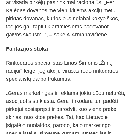
ar visada pirkėjų pasirinkimai racionalūs. „Per
Kalėdas dovanosime vieni kitiems akcijų metu
pirktas dovanas, kurios bus nelabai kokybiškos,
tad jos gali tapti tik artimiesiems padovanotu
galvos skausmu“, – sakė A.Armanavičienė.
Fantazijos stoka
Rinkodaros specialistas Linas Šimonis „Žinių
radijui“ teigė, jog akcijų virusas rodo rinkodaros
specialistų darbo trūkumus.
„Geras marketingas ir reklama jokiu būdu neturėtų
asocijuotis su klasta. Gera rinkodara turi padėti
pirkėjui apsispręsti ir parodyti, kuo viena prekė
skiriasi nuo kitos prekės. Tai, kad Lietuvoje
įsigalėjo nuolaidos, parodo, kaip marketingo
specialistai susimauna kurdami strategijas ir