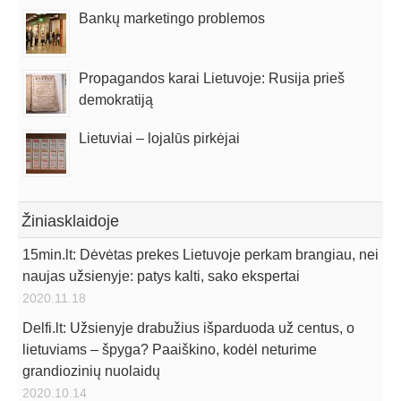
Bankų marketingo problemos
Propagandos karai Lietuvoje: Rusija prieš
demokratiją
Lietuviai – lojalūs pirkėjai
Žiniasklaidoje
15min.lt: Dėvėtas prekes Lietuvoje perkam brangiau, nei
naujas užsienyje: patys kalti, sako ekspertai
2020.11.18
Delfi.lt: Užsienyje drabužius išparduoda už centus, o
lietuviams – špyga? Paaiškino, kodėl neturime
grandiozinių nuolaidų
2020.10.14