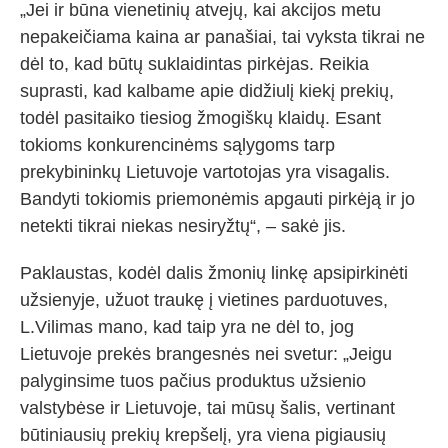
„Jei ir būna vienetinių atvejų, kai akcijos metu
nepakeičiama kaina ar panašiai, tai vyksta tikrai ne
dėl to, kad būtų suklaidintas pirkėjas. Reikia
suprasti, kad kalbame apie didžiulį kiekį prekių,
todėl pasitaiko tiesiog žmogiškų klaidų. Esant
tokioms konkurencinėms sąlygoms tarp
prekybininkų Lietuvoje vartotojas yra visagalis.
Bandyti tokiomis priemonėmis apgauti pirkėją ir jo
netekti tikrai niekas nesiryžtų“, – sakė jis.
Paklaustas, kodėl dalis žmonių linkę apsipirkinėti
užsienyje, užuot traukę į vietines parduotuves,
L.Vilimas mano, kad taip yra ne dėl to, jog
Lietuvoje prekės brangesnės nei svetur: „Jeigu
palyginsime tuos pačius produktus užsienio
valstybėse ir Lietuvoje, tai mūsų šalis, vertinant
būtiniausių prekių krepšelį, yra viena pigiausių