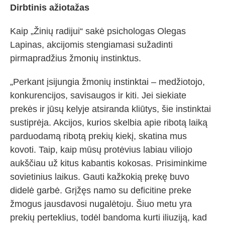
Dirbtinis ažiotažas
Kaip „Žinių radijui“ sakė psichologas Olegas
Lapinas, akcijomis stengiamasi sužadinti
pirmapradžius žmonių instinktus.
„Perkant įsijungia žmonių instinktai – medžiotojo,
konkurencijos, savisaugos ir kiti. Jei siekiate
prekės ir jūsų kelyje atsiranda kliūtys, šie instinktai
sustiprėja. Akcijos, kurios skelbia apie ribotą laiką
parduodamą ribotą prekių kiekį, skatina mus
kovoti. Taip, kaip mūsų protėvius labiau viliojo
aukščiau už kitus kabantis kokosas. Prisiminkime
sovietinius laikus. Gauti kažkokią prekę buvo
didelė garbė. Grįžęs namo su deficitine preke
žmogus jausdavosi nugalėtoju. Šiuo metu yra
prekių perteklius, todėl bandoma kurti iliuziją, kad