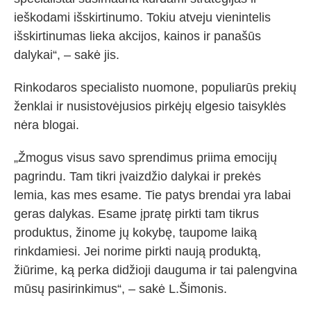
ieškodami išskirtinumo. Tokiu atveju vienintelis
išskirtinumas lieka akcijos, kainos ir panašūs
dalykai“, – sakė jis.
Rinkodaros specialisto nuomone, populiarūs prekių
ženklai ir nusistovėjusios pirkėjų elgesio taisyklės
nėra blogai.
„Žmogus visus savo sprendimus priima emocijų
pagrindu. Tam tikri įvaizdžio dalykai ir prekės
lemia, kas mes esame. Tie patys brendai yra labai
geras dalykas. Esame įpratę pirkti tam tikrus
produktus, žinome jų kokybę, taupome laiką
rinkdamiesi. Jei norime pirkti naują produktą,
žiūrime, ką perka didžioji dauguma ir tai palengvina
mūsų pasirinkimus“, – sakė L.Šimonis.