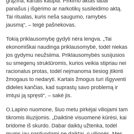
grąžina, kartais kaupia. Pirkimo aktas labai
panašus į išgėrimo ar narkotikų susileidimo aktą.
Tai ritualas, kuris neša saugumo, ramybės
jausmą“, – teigė pašnekovas.
Tokią priklausomybę gydyti nėra lengva. „Tai
ekonomiškai naudinga priklausomybė, todėl niekas
jos gydymu neužsiima. Priklausomybės susijusios
su smegenų struktūromis, kurios veikia stipriau nei
racionalus protas, todėl neįmanoma tiesiog įtikinti
žmogaus to nedaryti. Kartais žmogus turi išgyventi
dideles kančias, kad suprastų savo problemą ir
imtųsi ją spręsti“, – sakė jis.
O.Lapino nuomone, šiuo metu pirkėjai viliojami tam
tikromis iliuzijomis. „Daiktinė visuomenė kūrėsi, kai
bridome iš skurdo. Dabar daiktų užtenka, todėl
mums jau parduodami ne daiktai, o vilionės. Mes