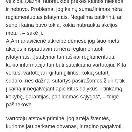
veiklos. Dažnai nubrauktos prekės kainos niekada
ir nebuvo. Problema, jog kainų sumažinimas nėra
reglamentuotas įstatymais. Negalima patikrinti, ar
senoji kaina buvo tokia, kokia nubraukta akcijos
metu“, – sakė ji.
A.Armanavičienė atkreipė dėmesį, jog šiuo metu
akcijos ir išpardavimai nėra reglamentuoti
įstatymais. „Įstatymai turi aiškiai reglamentuoti,
kokia informacija turi būti suteikiama vartotojui. Kita
vertus, vartotojai irgi turi gilintis, kokią sutartį
sudaro, nes dažnai sutartys pasirašomos žiūrint tik
į kainą ir negalvojant apie kitus dalykus – tinkamą
kokybę, garantijas, papildomas sąlygas“, – teigė
pašnekovė.
Vartotojų atstovė priminė, jog artėja šventės,
kurioms jau perkame dovanas, ir ragino pagalvoti,