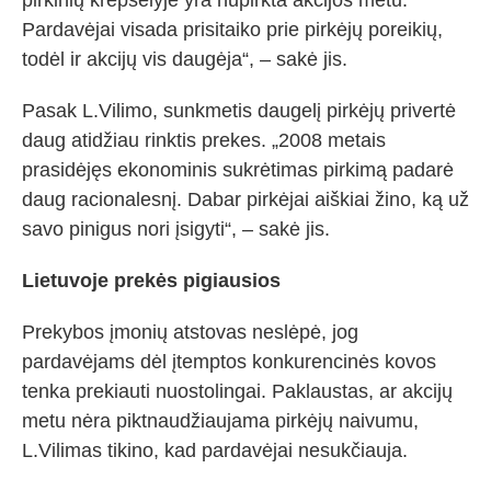
pirkinių krepšelyje yra nupirkta akcijos metu.
Pardavėjai visada prisitaiko prie pirkėjų poreikių,
todėl ir akcijų vis daugėja“, – sakė jis.
Pasak L.Vilimo, sunkmetis daugelį pirkėjų privertė
daug atidžiau rinktis prekes. „2008 metais
prasidėjęs ekonominis sukrėtimas pirkimą padarė
daug racionalesnį. Dabar pirkėjai aiškiai žino, ką už
savo pinigus nori įsigyti“, – sakė jis.
Lietuvoje prekės pigiausios
Prekybos įmonių atstovas neslėpė, jog
pardavėjams dėl įtemptos konkurencinės kovos
tenka prekiauti nuostolingai. Paklaustas, ar akcijų
metu nėra piktnaudžiaujama pirkėjų naivumu,
L.Vilimas tikino, kad pardavėjai nesukčiauja.