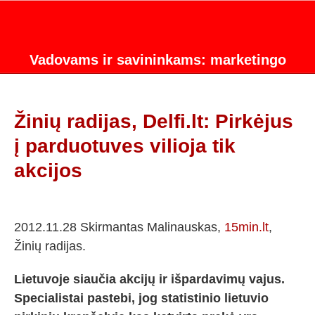
Vadovams ir savininkams: marketingo
strategijos konsultacijos.
Žinių radijas, Delfi.lt: Pirkėjus
į parduotuves vilioja tik
akcijos
2012.11.28 Skirmantas Malinauskas,
15min.lt
,
Žinių radijas.
Lietuvoje siaučia akcijų ir išpardavimų vajus.
Specialistai pastebi, jog statistinio lietuvio