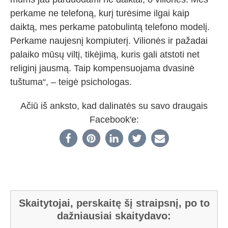
perkame ne telefoną, kurį turėsime ilgai kaip
daiktą, mes perkame patobulintą telefono modelį.
Perkame naujesnį kompiuterį. Vilionės ir pažadai
palaiko mūsų viltį, tikėjimą, kuris gali atstoti net
religinį jausmą. Taip kompensuojama dvasinė
tuštuma“, – teigė psichologas.
Ačiū iš anksto, kad dalinatės su savo draugais
Facebook'e:
Skaitytojai, perskaitę šį straipsnį, po to
dažniausiai skaitydavo: