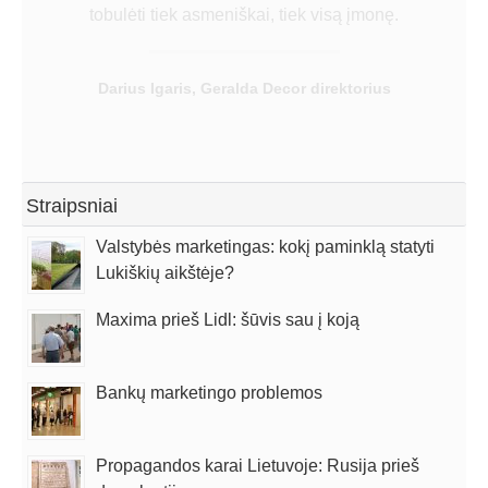
tobulėti tiek asmeniškai, tiek visą įmonę.
Darius Igaris, Geralda Decor direktorius
Straipsniai
Valstybės marketingas: kokį paminklą statyti
Lukiškių aikštėje?
Maxima prieš Lidl: šūvis sau į koją
Bankų marketingo problemos
Propagandos karai Lietuvoje: Rusija prieš