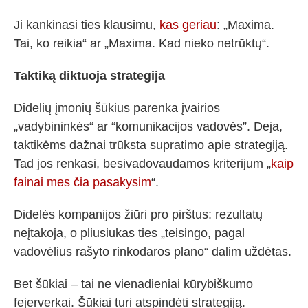
Ji kankinasi ties klausimu,
kas geriau
: „Maxima.
Tai, ko reikia“ ar „Maxima. Kad nieko netrūktų“.
Taktiką diktuoja strategija
Didelių įmonių šūkius parenka įvairios
„vadybininkės“ ar “komunikacijos vadovės”. Deja,
taktikėms dažnai trūksta supratimo apie strategiją.
Tad jos renkasi, besivadovaudamos kriterijum „
kaip
fainai mes čia pasakysim
“.
Didelės kompanijos žiūri pro pirštus: rezultatų
neįtakoja, o pliusiukas ties „teisingo, pagal
vadovėlius rašyto rinkodaros plano“ dalim uždėtas.
Bet šūkiai – tai ne vienadieniai kūrybiškumo
fejerverkai. Šūkiai turi atspindėti strategiją.