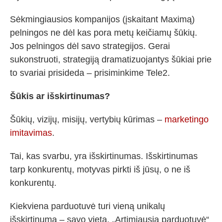
Sėkmingiausios kompanijos (įskaitant Maximą)
pelningos ne dėl kas pora metų keičiamų šūkių.
Jos pelningos dėl savo strategijos. Gerai
sukonstruoti, strategiją dramatizuojantys šūkiai prie
to svariai prisideda – prisiminkime Tele2.
Šūkis ar išskirtinumas?
Šūkių, vizijų, misijų, vertybių kūrimas –
marketingo
imitavimas
.
Tai, kas svarbu, yra išskirtinumas. Išskirtinumas
tarp konkurentų, motyvas pirkti iš jūsų, o ne iš
konkurentų.
Kiekviena parduotuvė turi vieną unikalų
išskirtinumą – savo vietą. „Artimiausia parduotuvė“