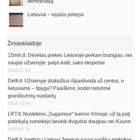
demokratiją
Lietuviai – lojalūs pirkėjai
Žiniasklaidoje
15min.lt: Dėvėtas prekes Lietuvoje perkam brangiau, nei
naujas užsienyje: patys kalti, sako ekspertai
2020.11.18
Delfi.lt: Užsienyje drabužius išparduoda už centus, o
lietuviams – špyga? Paaiškino, kodėl neturime
grandiozinių nuolaidų
2020.10.14
LRT.lt: Nustebino „Sugamour“ kainos Vilniuje: už tą patį
patiekalą sumokėjo beveik dvigubai daugiau nei Kaune
2020.07.01
Delfi.lt: Įvertino į Lietuvą žengusį naują rusišką prekybos