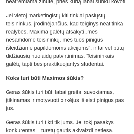
neatremiama žinutė, prieš kurią labai sunku kovoti.
Jei vietoj marketingistų kiti tinklai pasiųstų
teisininkus, įrodinėjančius, kad teiginys neatitinka
realybės, Maxima galėtų atsakyti „mes
nesamdome teisininkų, mes tuos pinigus
išleidžiame papildomoms akcijoms“, ir tai vėl būtų
didžiausių nuolaidų patvirtinimas. Teisininkais
galėtų tapti besipraktikuojantys studentai.
Koks turi būti Maximos šūkis?
Geras šūkis turi būti labai greitai suvokiamas,
įtikinamas ir motyvuoti pirkėjus išleisti pinigus pas
jus.
Geras šūkis turi tikti tik jums. Jei tokį pasakys
konkurentas – turėtų gautis akivaizdi netiesa.