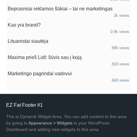
Beprasmiai reklamos šūkiai – tai ne marketingas
2k views
Kas yra brand?
0.9k views
Lituanistai siautėja
896 views
Maxima prieš Lidl: šūvis sau į koją
818 views
Marketingo pagrindai vadovui
668 views
EZ Fat Footer #1
This is Dynamik Widget Area. You can add content to this area
by going to
Appearance > Widgets
in your WordPress
Dashboard and adding new widgets to this area.