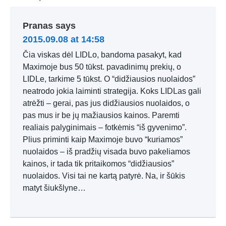
Pranas
says
2015.09.08 at 14:58
Čia viskas dėl LIDLo, bandoma pasakyt, kad
Maximoje bus 50 tūkst. pavadinimų prekių, o
LIDLe, tarkime 5 tūkst. O “didžiausios nuolaidos”
neatrodo jokia laiminti strategija. Koks LIDLas gali
atrėžti – gerai, pas jus didžiausios nuolaidos, o
pas mus ir be jų mažiausios kainos. Paremti
realiais palyginimais – fotkėmis “iš gyvenimo”.
Plius priminti kaip Maximoje buvo “kuriamos”
nuolaidos – iš pradžių visada buvo pakeliamos
kainos, ir tada tik pritaikomos “didžiausios”
nuolaidos. Visi tai ne kartą patyrė. Na, ir šūkis
matyt šiukšlyne…