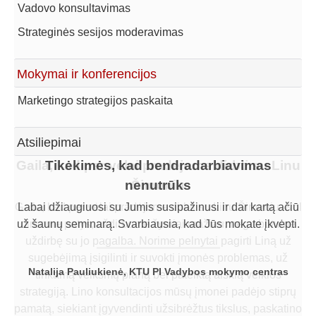
Vadovo konsultavimas
Strateginės sesijos moderavimas
Mokymai ir konferencijos
Marketingo strategijos paskaita
Atsiliepimai
Gaila, kad per vėlai pradėjome dirbti su Linu
Tikėkimės, kad bendradarbiavimas
nenutrūks
Šimoniu
Gaila, kad per vėlai pradėjome dirbti su Linu Šimoniu. Kol
Labai džiaugiuosi su Jumis susipažinusi ir dar kartą ačiū
už šaunų seminarą. Svarbiausia, kad Jūs mokate įkvėpti.
dirbome patys, uždirbome žymiai mažiau, negu būtume
uždirbę su jo pagalba. Norime pelnytai pagirti Liną už
sugebėjimą įsigilinti ir suvokti įmonės problemas, už
Natalija Pauliukienė, KTU PI Vadybos mokymo centras
tinkamą veiksmų planą bei pateiktą aiškią veiklos
strategiją. Lino konsultacijos mūsų įmonei padėjo stiprų
pamatą, siekiant įgyvendinti užsibrėžtus tikslus, paskatino