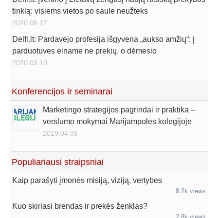
tinklą: visiems vietos po saule neužteks
2020.06.17
Delfi.lt: Pardavėjo profesija išgyvena „aukso amžių“: į
parduotuves einame ne prekių, o dėmesio
2020.03.10
Konferencijos ir seminarai
Marketingo strategijos pagrindai ir praktika –
verslumo mokymai Marijampolės kolegijoje
2019.04.09
Populiariausi straipsniai
Kaip parašyti įmonės misiją, viziją, vertybes
8.2k views
Kuo skiriasi brendas ir prekės ženklas?
2.8k views