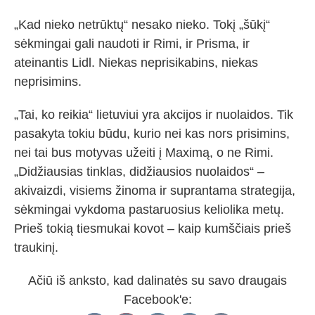
„Kad nieko netrūktų“ nesako nieko. Tokį „šūkį“
sėkmingai gali naudoti ir Rimi, ir Prisma, ir
ateinantis Lidl. Niekas neprisikabins, niekas
neprisimins.
„Tai, ko reikia“ lietuviui yra akcijos ir nuolaidos. Tik
pasakyta tokiu būdu, kurio nei kas nors prisimins,
nei tai bus motyvas užeiti į Maximą, o ne Rimi.
„Didžiausias tinklas, didžiausios nuolaidos“ –
akivaizdi, visiems žinoma ir suprantama strategija,
sėkmingai vykdoma pastaruosius keliolika metų.
Prieš tokią tiesmukai kovot – kaip kumščiais prieš
traukinį.
Ačiū iš anksto, kad dalinatės su savo draugais
Facebook'e: