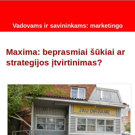
Vadovams ir savininkams: marketingo
strategijos konsultacijos.
Maxima: beprasmiai šūkiai ar
strategijos įtvirtinimas?