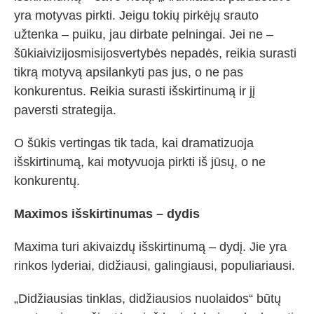
yra motyvas pirkti. Jeigu tokių pirkėjų srauto
užtenka – puiku, jau dirbate pelningai. Jei ne –
šūkiaivizijosmisijosvertybės nepadės, reikia surasti
tikrą motyvą apsilankyti pas jus, o ne pas
konkurentus. Reikia surasti išskirtinumą ir jį
paversti strategija.
O šūkis vertingas tik tada, kai dramatizuoja
išskirtinumą, kai motyvuoja pirkti iš jūsų, o ne
konkurentų.
Maximos išskirtinumas – dydis
Maxima turi akivaizdų išskirtinumą – dydį. Jie yra
rinkos lyderiai, didžiausi, galingiausi, populiariausi.
„Didžiausias tinklas, didžiausios nuolaidos“ būtų